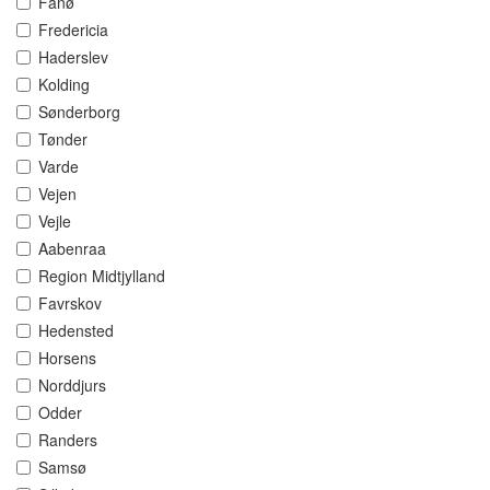
Fanø
Fredericia
Haderslev
Kolding
Sønderborg
Tønder
Varde
Vejen
Vejle
Aabenraa
Region Midtjylland
Favrskov
Hedensted
Horsens
Norddjurs
Odder
Randers
Samsø