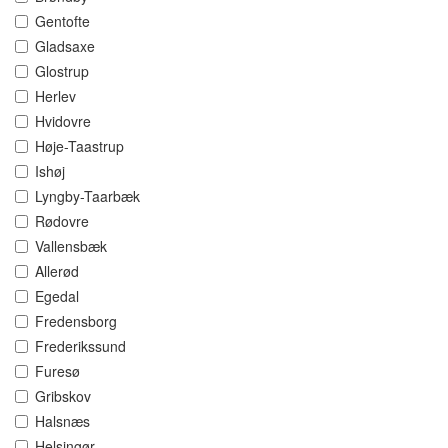
Gentofte
Gladsaxe
Glostrup
Herlev
Hvidovre
Høje-Taastrup
Ishøj
Lyngby-Taarbæk
Rødovre
Vallensbæk
Allerød
Egedal
Fredensborg
Frederikssund
Furesø
Gribskov
Halsnæs
Helsingør