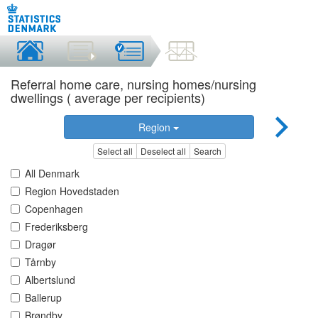
Referral home care, nursing homes/nursing
dwellings ( average per recipients)
Region
Select all
Deselect all
Search
All Denmark
Region Hovedstaden
Copenhagen
Frederiksberg
Dragør
Tårnby
Albertslund
Ballerup
Brøndby