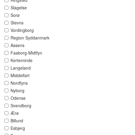
Ringsted
Slagelse
Sorø
Stevns
Vordingborg
Region Syddanmark
Assens
Faaborg-Midtfyn
Kerteminde
Langeland
Middelfart
Nordfyns
Nyborg
Odense
Svendborg
Ærø
Billund
Esbjerg