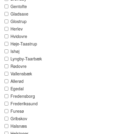
Gentofte
Gladsaxe
Glostrup
Herlev
Hvidovre
Høje-Taastrup
Ishøj
Lyngby-Taarbæk
Rødovre
Vallensbæk
Allerød
Egedal
Fredensborg
Frederikssund
Furesø
Gribskov
Halsnæs
Helsingør