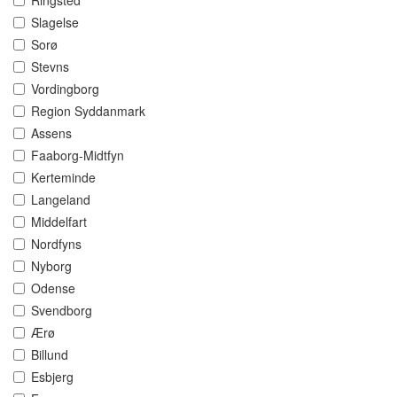
Ringsted
Slagelse
Sorø
Stevns
Vordingborg
Region Syddanmark
Assens
Faaborg-Midtfyn
Kerteminde
Langeland
Middelfart
Nordfyns
Nyborg
Odense
Svendborg
Ærø
Billund
Esbjerg