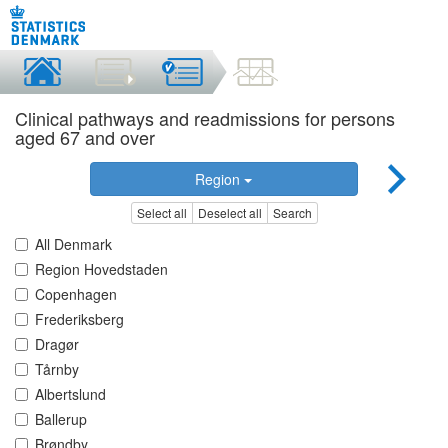
Clinical pathways and readmissions for persons
aged 67 and over
Region
Select all
Deselect all
Search
All Denmark
Region Hovedstaden
Copenhagen
Frederiksberg
Dragør
Tårnby
Albertslund
Ballerup
Brøndby