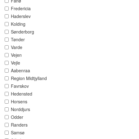
Fanø
Fredericia
Haderslev
Kolding
Sønderborg
Tønder
Varde
Vejen
Vejle
Aabenraa
Region Midtjylland
Favrskov
Hedensted
Horsens
Norddjurs
Odder
Randers
Samsø