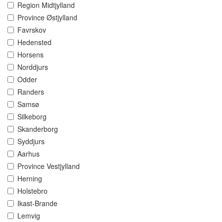
Region Midtjylland
Province Østjylland
Favrskov
Hedensted
Horsens
Norddjurs
Odder
Randers
Samsø
Silkeborg
Skanderborg
Syddjurs
Aarhus
Province Vestjylland
Herning
Holstebro
Ikast-Brande
Lemvig