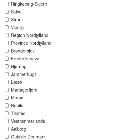
Ringkøbing-Skjern
Skive
Struer
Viborg
Region Nordjylland
Province Nordjylland
Brønderslev
Frederikshavn
Hjørring
Jammerbugt
Læsø
Mariagerfjord
Morsø
Rebild
Thisted
Vesthimmerlands
Aalborg
Outside Denmark