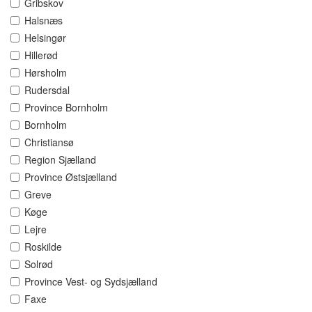
Gribskov
Halsnæs
Helsingør
Hillerød
Hørsholm
Rudersdal
Province Bornholm
Bornholm
Christiansø
Region Sjælland
Province Østsjælland
Greve
Køge
Lejre
Roskilde
Solrød
Province Vest- og Sydsjælland
Faxe