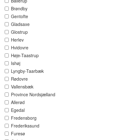
Ballerup
Brøndby
Gentofte
Gladsaxe
Glostrup
Herlev
Hvidovre
Høje-Taastrup
Ishøj
Lyngby-Taarbæk
Rødovre
Vallensbæk
Province Nordsjælland
Allerød
Egedal
Fredensborg
Frederikssund
Furesø