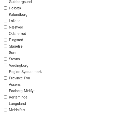
Guldborgsund
Holbæk
Kalundborg
Lolland
Næstved
Odsherred
Ringsted
Slagelse
Sorø
Stevns
Vordingborg
Region Syddanmark
Province Fyn
Assens
Faaborg-Midtfyn
Kerteminde
Langeland
Middelfart