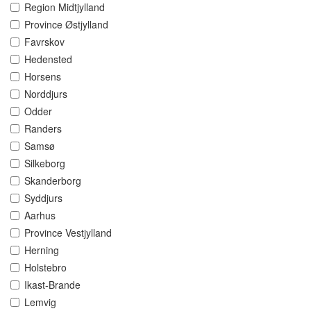
Region Midtjylland
Province Østjylland
Favrskov
Hedensted
Horsens
Norddjurs
Odder
Randers
Samsø
Silkeborg
Skanderborg
Syddjurs
Aarhus
Province Vestjylland
Herning
Holstebro
Ikast-Brande
Lemvig