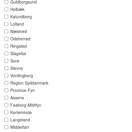
Guldborgsund
Holbæk
Kalundborg
Lolland
Næstved
Odsherred
Ringsted
Slagelse
Sorø
Stevns
Vordingborg
Region Syddanmark
Province Fyn
Assens
Faaborg-Midtfyn
Kerteminde
Langeland
Middelfart