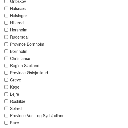
Gribskov
Halsnæs
Helsingør
Hillerød
Hørsholm
Rudersdal
Province Bornholm
Bornholm
Christiansø
Region Sjælland
Province Østsjælland
Greve
Køge
Lejre
Roskilde
Solrød
Province Vest- og Sydsjælland
Faxe