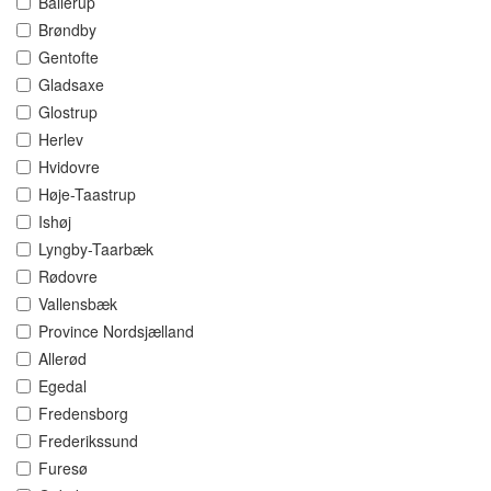
Ballerup
Brøndby
Gentofte
Gladsaxe
Glostrup
Herlev
Hvidovre
Høje-Taastrup
Ishøj
Lyngby-Taarbæk
Rødovre
Vallensbæk
Province Nordsjælland
Allerød
Egedal
Fredensborg
Frederikssund
Furesø