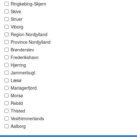
Ringkøbing-Skjern
Skive
Struer
Viborg
Region Nordjylland
Province Nordjylland
Brønderslev
Frederikshavn
Hjørring
Jammerbugt
Læsø
Mariagerfjord
Morsø
Rebild
Thisted
Vesthimmerlands
Aalborg