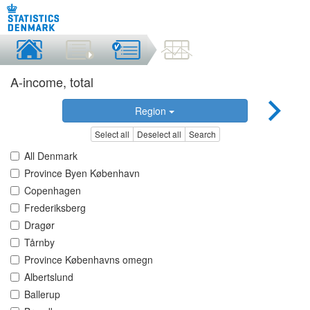
A-income, total
Region
Select all
Deselect all
Search
All Denmark
Province Byen København
Copenhagen
Frederiksberg
Dragør
Tårnby
Province Københavns omegn
Albertslund
Ballerup