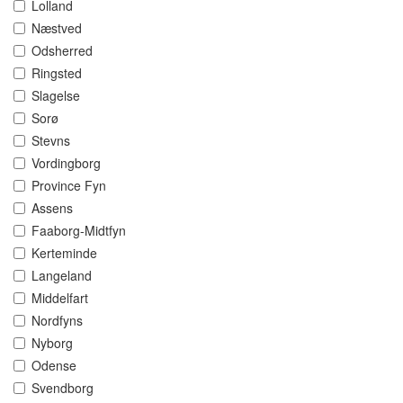
Lolland
Næstved
Odsherred
Ringsted
Slagelse
Sorø
Stevns
Vordingborg
Province Fyn
Assens
Faaborg-Midtfyn
Kerteminde
Langeland
Middelfart
Nordfyns
Nyborg
Odense
Svendborg