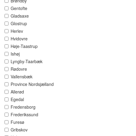
Brøndby
Gentofte
Gladsaxe
Glostrup
Herlev
Hvidovre
Høje-Taastrup
Ishøj
Lyngby-Taarbæk
Rødovre
Vallensbæk
Province Nordsjælland
Allerød
Egedal
Fredensborg
Frederikssund
Furesø
Gribskov