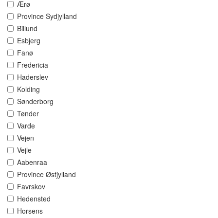
Ærø
Province Sydjylland
Billund
Esbjerg
Fanø
Fredericia
Haderslev
Kolding
Sønderborg
Tønder
Varde
Vejen
Vejle
Aabenraa
Province Østjylland
Favrskov
Hedensted
Horsens