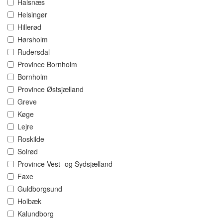
Halsnæs
Helsingør
Hillerød
Hørsholm
Rudersdal
Province Bornholm
Bornholm
Province Østsjælland
Greve
Køge
Lejre
Roskilde
Solrød
Province Vest- og Sydsjælland
Faxe
Guldborgsund
Holbæk
Kalundborg