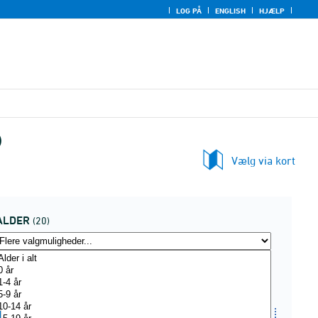
LOG PÅ
ENGLISH
HJÆLP
)
Vælg via kort
ALDER
(20)