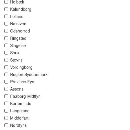
Holbæk
Kalundborg
Lolland
Næstved
Odsherred
Ringsted
Slagelse
Sorø
Stevns
Vordingborg
Region Syddanmark
Province Fyn
Assens
Faaborg-Midtfyn
Kerteminde
Langeland
Middelfart
Nordfyns