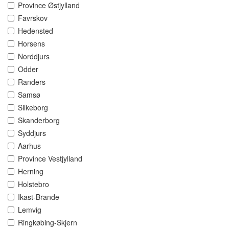
Province Østjylland
Favrskov
Hedensted
Horsens
Norddjurs
Odder
Randers
Samsø
Silkeborg
Skanderborg
Syddjurs
Aarhus
Province Vestjylland
Herning
Holstebro
Ikast-Brande
Lemvig
Ringkøbing-Skjern