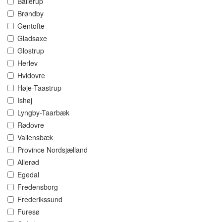
Ballerup
Brøndby
Gentofte
Gladsaxe
Glostrup
Herlev
Hvidovre
Høje-Taastrup
Ishøj
Lyngby-Taarbæk
Rødovre
Vallensbæk
Province Nordsjælland
Allerød
Egedal
Fredensborg
Frederikssund
Furesø