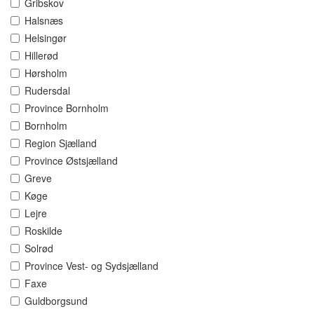
Gribskov
Halsnæs
Helsingør
Hillerød
Hørsholm
Rudersdal
Province Bornholm
Bornholm
Region Sjælland
Province Østsjælland
Greve
Køge
Lejre
Roskilde
Solrød
Province Vest- og Sydsjælland
Faxe
Guldborgsund