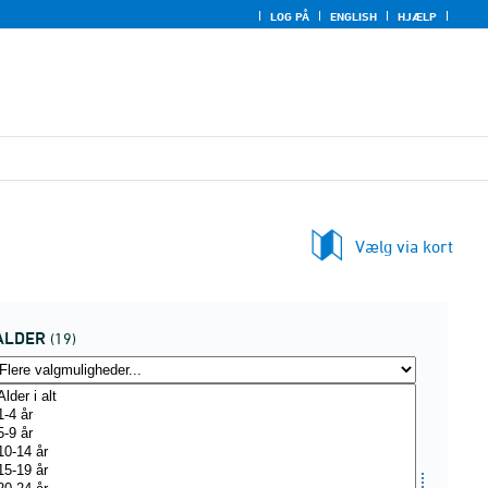
LOG PÅ
ENGLISH
HJÆLP
Vælg via kort
ALDER
(19)