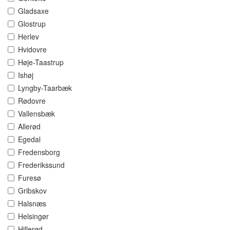
Gladsaxe
Glostrup
Herlev
Hvidovre
Høje-Taastrup
Ishøj
Lyngby-Taarbæk
Rødovre
Vallensbæk
Allerød
Egedal
Fredensborg
Frederikssund
Furesø
Gribskov
Halsnæs
Helsingør
Hillerød