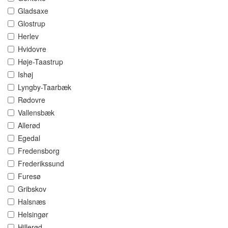
Gladsaxe
Glostrup
Herlev
Hvidovre
Høje-Taastrup
Ishøj
Lyngby-Taarbæk
Rødovre
Vallensbæk
Allerød
Egedal
Fredensborg
Frederikssund
Furesø
Gribskov
Halsnæs
Helsingør
Hillerød