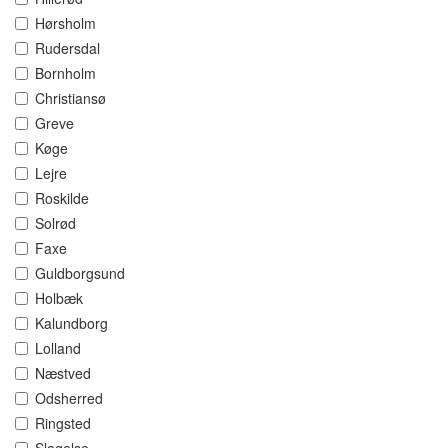
Hørsholm
Rudersdal
Bornholm
Christiansø
Greve
Køge
Lejre
Roskilde
Solrød
Faxe
Guldborgsund
Holbæk
Kalundborg
Lolland
Næstved
Odsherred
Ringsted