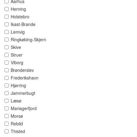
Aarhus
Herning
Holstebro
Ikast-Brande
Lemvig
Ringkøbing-Skjern
Skive
Struer
Viborg
Brønderslev
Frederikshavn
Hjørring
Jammerbugt
Læsø
Mariagerfjord
Morsø
Rebild
Thisted