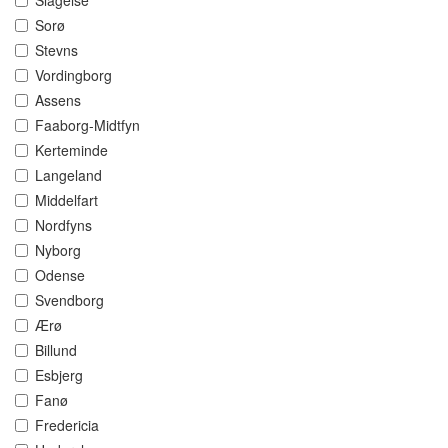
Slagelse
Sorø
Stevns
Vordingborg
Assens
Faaborg-Midtfyn
Kerteminde
Langeland
Middelfart
Nordfyns
Nyborg
Odense
Svendborg
Ærø
Billund
Esbjerg
Fanø
Fredericia