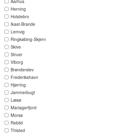
Aarhus
Herning
Holstebro
Ikast-Brande
Lemvig
Ringkøbing-Skjern
Skive
Struer
Viborg
Brønderslev
Frederikshavn
Hjørring
Jammerbugt
Læsø
Mariagerfjord
Morsø
Rebild
Thisted