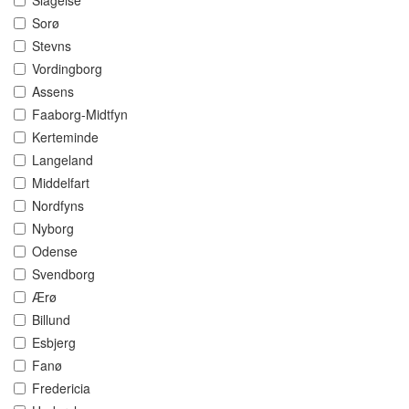
Slagelse
Sorø
Stevns
Vordingborg
Assens
Faaborg-Midtfyn
Kerteminde
Langeland
Middelfart
Nordfyns
Nyborg
Odense
Svendborg
Ærø
Billund
Esbjerg
Fanø
Fredericia