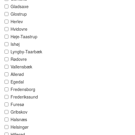
Gladsaxe
Glostrup
Herlev
Hvidovre
Høje-Taastrup
Ishøj
Lyngby-Taarbæk
Rødovre
Vallensbæk
Allerød
Egedal
Fredensborg
Frederikssund
Furesø
Gribskov
Halsnæs
Helsingør
Hillerød