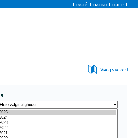
LOG PÅ
ENGLISH
HJÆLP
Vælg via kort
ÅR