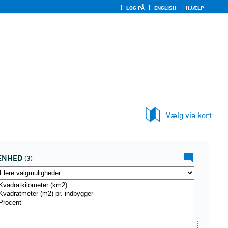
LOG PÅ
ENGLISH
HJÆLP
Vælg via kort
ENHED
(3)