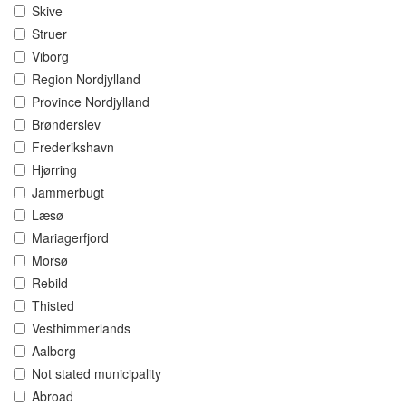
Skive
Struer
Viborg
Region Nordjylland
Province Nordjylland
Brønderslev
Frederikshavn
Hjørring
Jammerbugt
Læsø
Mariagerfjord
Morsø
Rebild
Thisted
Vesthimmerlands
Aalborg
Not stated municipality
Abroad