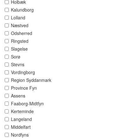
Holbæk
Kalundborg
Lolland
Næstved
Odsherred
Ringsted
Slagelse
Sorø
Stevns
Vordingborg
Region Syddanmark
Province Fyn
Assens
Faaborg-Midtfyn
Kerteminde
Langeland
Middelfart
Nordfyns