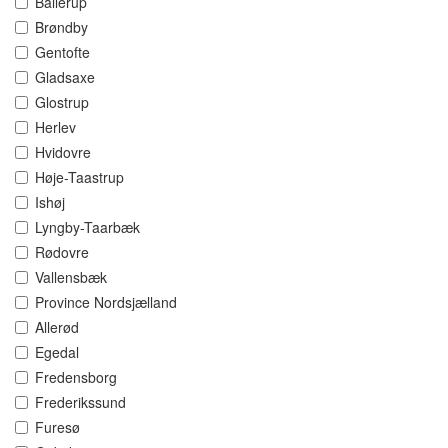
Ballerup
Brøndby
Gentofte
Gladsaxe
Glostrup
Herlev
Hvidovre
Høje-Taastrup
Ishøj
Lyngby-Taarbæk
Rødovre
Vallensbæk
Province Nordsjælland
Allerød
Egedal
Fredensborg
Frederikssund
Furesø