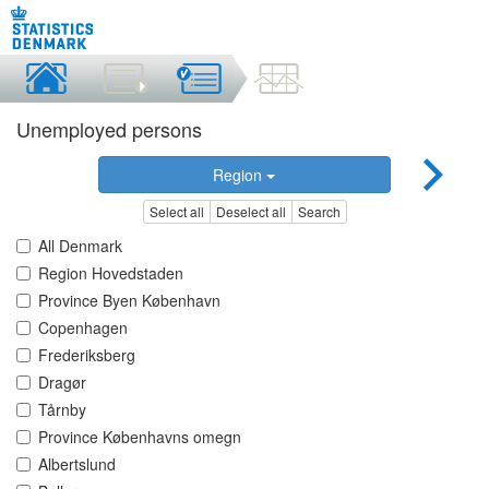
Unemployed persons
Region
Select all
Deselect all
Search
All Denmark
Region Hovedstaden
Province Byen København
Copenhagen
Frederiksberg
Dragør
Tårnby
Province Københavns omegn
Albertslund