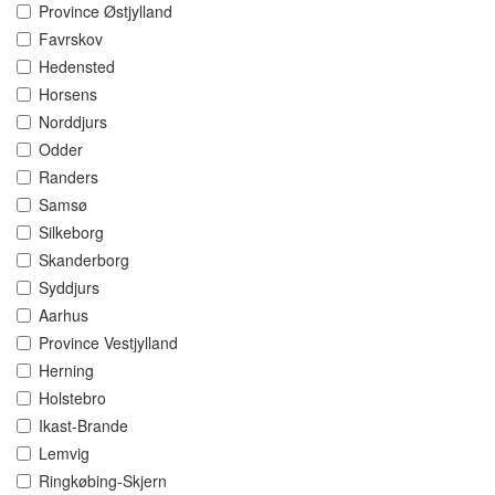
Province Østjylland
Favrskov
Hedensted
Horsens
Norddjurs
Odder
Randers
Samsø
Silkeborg
Skanderborg
Syddjurs
Aarhus
Province Vestjylland
Herning
Holstebro
Ikast-Brande
Lemvig
Ringkøbing-Skjern