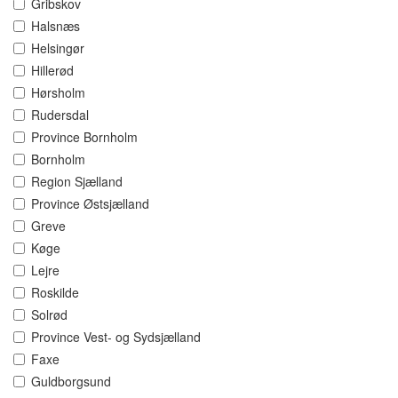
Gribskov
Halsnæs
Helsingør
Hillerød
Hørsholm
Rudersdal
Province Bornholm
Bornholm
Region Sjælland
Province Østsjælland
Greve
Køge
Lejre
Roskilde
Solrød
Province Vest- og Sydsjælland
Faxe
Guldborgsund