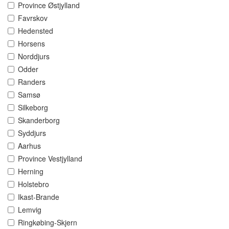
Province Østjylland
Favrskov
Hedensted
Horsens
Norddjurs
Odder
Randers
Samsø
Silkeborg
Skanderborg
Syddjurs
Aarhus
Province Vestjylland
Herning
Holstebro
Ikast-Brande
Lemvig
Ringkøbing-Skjern