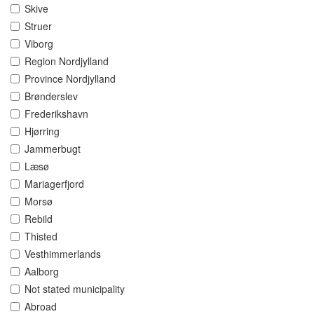
Skive
Struer
Viborg
Region Nordjylland
Province Nordjylland
Brønderslev
Frederikshavn
Hjørring
Jammerbugt
Læsø
Mariagerfjord
Morsø
Rebild
Thisted
Vesthimmerlands
Aalborg
Not stated municipality
Abroad