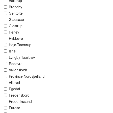
Ballerup
Brøndby
Gentofte
Gladsaxe
Glostrup
Herlev
Hvidovre
Høje-Taastrup
Ishøj
Lyngby-Taarbæk
Rødovre
Vallensbæk
Province Nordsjælland
Allerød
Egedal
Fredensborg
Frederikssund
Furesø