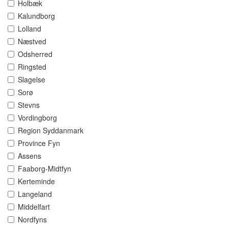
Holbæk
Kalundborg
Lolland
Næstved
Odsherred
Ringsted
Slagelse
Sorø
Stevns
Vordingborg
Region Syddanmark
Province Fyn
Assens
Faaborg-Midtfyn
Kerteminde
Langeland
Middelfart
Nordfyns