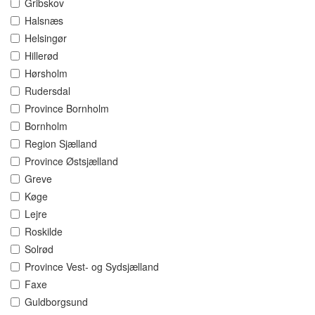
Gribskov
Halsnæs
Helsingør
Hillerød
Hørsholm
Rudersdal
Province Bornholm
Bornholm
Region Sjælland
Province Østsjælland
Greve
Køge
Lejre
Roskilde
Solrød
Province Vest- og Sydsjælland
Faxe
Guldborgsund