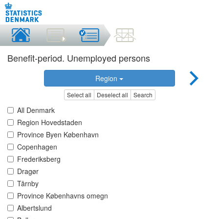
Benefit-period. Unemployed persons
Region
Select all
Deselect all
Search
All Denmark
Region Hovedstaden
Province Byen København
Copenhagen
Frederiksberg
Dragør
Tårnby
Province Københavns omegn
Albertslund