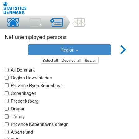
Net unemployed persons
Region
Select all
Deselect all
Search
All Denmark
Region Hovedstaden
Province Byen København
Copenhagen
Frederiksberg
Dragør
Tårnby
Province Københavns omegn
Albertslund