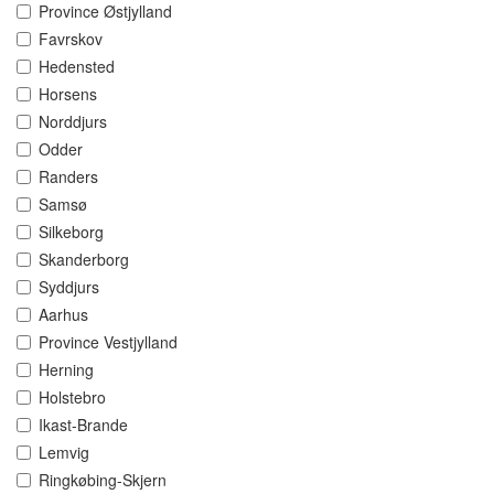
Province Østjylland
Favrskov
Hedensted
Horsens
Norddjurs
Odder
Randers
Samsø
Silkeborg
Skanderborg
Syddjurs
Aarhus
Province Vestjylland
Herning
Holstebro
Ikast-Brande
Lemvig
Ringkøbing-Skjern