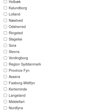
Holbæk
Kalundborg
Lolland
Næstved
Odsherred
Ringsted
Slagelse
Sorø
Stevns
Vordingborg
Region Syddanmark
Province Fyn
Assens
Faaborg-Midtfyn
Kerteminde
Langeland
Middelfart
Nordfyns