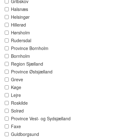
Gribskov
Halsnæs
Helsingør
Hillerød
Hørsholm
Rudersdal
Province Bornholm
Bornholm
Region Sjælland
Province Østsjælland
Greve
Køge
Lejre
Roskilde
Solrød
Province Vest- og Sydsjælland
Faxe
Guldborgsund