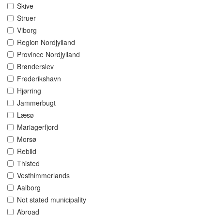
Skive
Struer
Viborg
Region Nordjylland
Province Nordjylland
Brønderslev
Frederikshavn
Hjørring
Jammerbugt
Læsø
Mariagerfjord
Morsø
Rebild
Thisted
Vesthimmerlands
Aalborg
Not stated municipality
Abroad