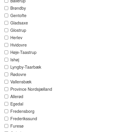
Ballerup
Brøndby
Gentofte
Gladsaxe
Glostrup
Herlev
Hvidovre
Høje-Taastrup
Ishøj
Lyngby-Taarbæk
Rødovre
Vallensbæk
Province Nordsjælland
Allerød
Egedal
Fredensborg
Frederikssund
Furesø