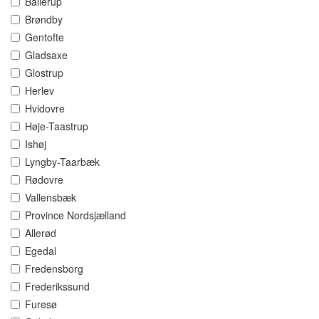
Ballerup
Brøndby
Gentofte
Gladsaxe
Glostrup
Herlev
Hvidovre
Høje-Taastrup
Ishøj
Lyngby-Taarbæk
Rødovre
Vallensbæk
Province Nordsjælland
Allerød
Egedal
Fredensborg
Frederikssund
Furesø