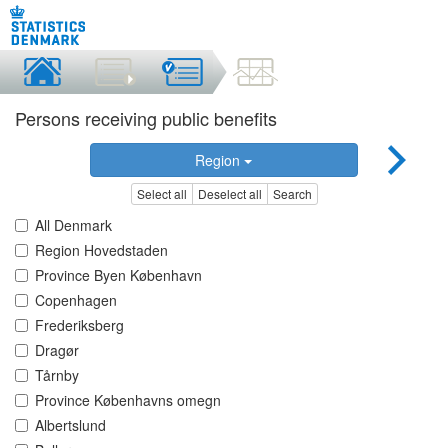
Persons receiving public benefits
Region
Select all
Deselect all
Search
All Denmark
Region Hovedstaden
Province Byen København
Copenhagen
Frederiksberg
Dragør
Tårnby
Province Københavns omegn
Albertslund