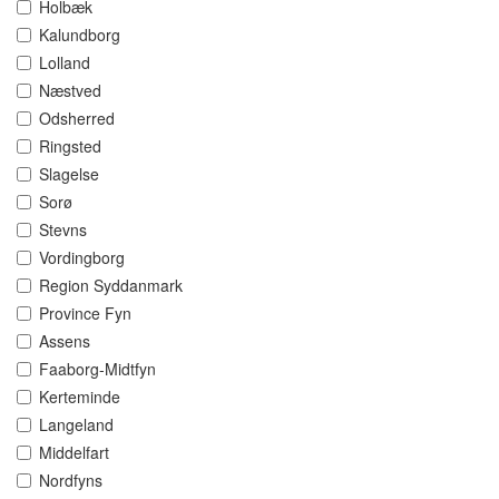
Holbæk
Kalundborg
Lolland
Næstved
Odsherred
Ringsted
Slagelse
Sorø
Stevns
Vordingborg
Region Syddanmark
Province Fyn
Assens
Faaborg-Midtfyn
Kerteminde
Langeland
Middelfart
Nordfyns