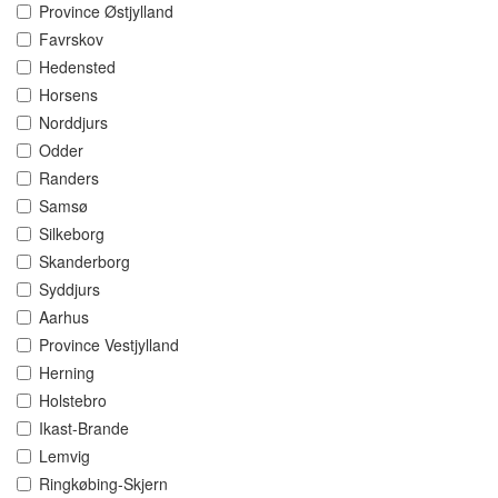
Province Østjylland
Favrskov
Hedensted
Horsens
Norddjurs
Odder
Randers
Samsø
Silkeborg
Skanderborg
Syddjurs
Aarhus
Province Vestjylland
Herning
Holstebro
Ikast-Brande
Lemvig
Ringkøbing-Skjern