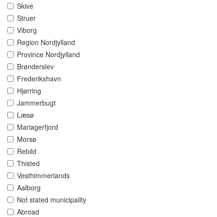
Skive
Struer
Viborg
Region Nordjylland
Province Nordjylland
Brønderslev
Frederikshavn
Hjørring
Jammerbugt
Læsø
Mariagerfjord
Morsø
Rebild
Thisted
Vesthimmerlands
Aalborg
Not stated municipality
Abroad