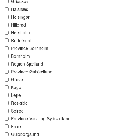
Gribskov
Halsnæs
Helsingør
Hillerød
Hørsholm
Rudersdal
Province Bornholm
Bornholm
Region Sjælland
Province Østsjælland
Greve
Køge
Lejre
Roskilde
Solrød
Province Vest- og Sydsjælland
Faxe
Guldborgsund