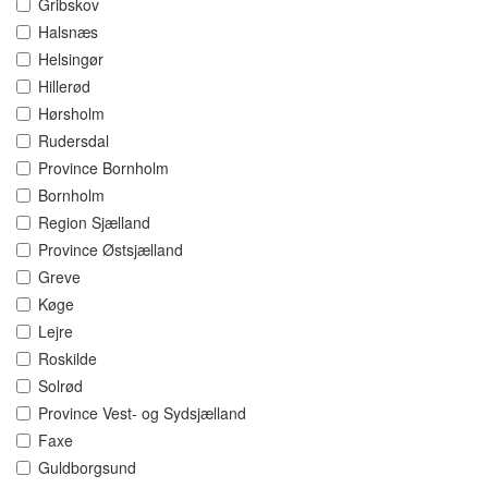
Gribskov
Halsnæs
Helsingør
Hillerød
Hørsholm
Rudersdal
Province Bornholm
Bornholm
Region Sjælland
Province Østsjælland
Greve
Køge
Lejre
Roskilde
Solrød
Province Vest- og Sydsjælland
Faxe
Guldborgsund