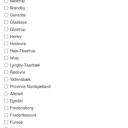
Ballerup
Brøndby
Gentofte
Gladsaxe
Glostrup
Herlev
Hvidovre
Høje-Taastrup
Ishøj
Lyngby-Taarbæk
Rødovre
Vallensbæk
Province Nordsjælland
Allerød
Egedal
Fredensborg
Frederikssund
Furesø