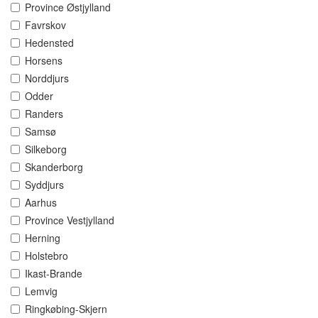
Province Østjylland
Favrskov
Hedensted
Horsens
Norddjurs
Odder
Randers
Samsø
Silkeborg
Skanderborg
Syddjurs
Aarhus
Province Vestjylland
Herning
Holstebro
Ikast-Brande
Lemvig
Ringkøbing-Skjern