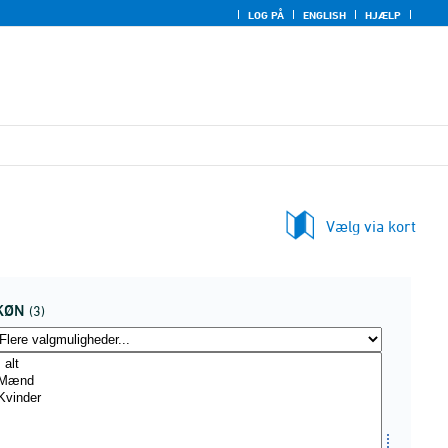
LOG PÅ
ENGLISH
HJÆLP
Vælg via kort
KØN
(3)