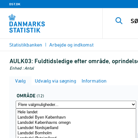
DST.DK
Statistikbanken
Arbejde og indkomst
AULK03:
Fuldtidsledige efter område, oprindels
Enhed : Antal
Vælg
Udvælg via søgning
Information
OMRÅDE
(12)