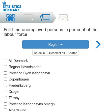
Full-time unemployed persons in per cent of the
labour force
Region
Select all
Deselect all
Search
All Denmark
Region Hovedstaden
Province Byen København
Copenhagen
Frederiksberg
Dragør
Tårnby
Province Københavns omegn
Albertslund