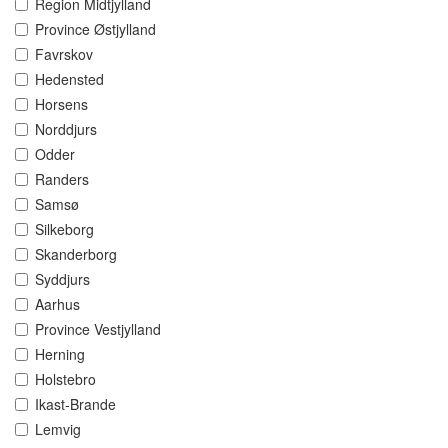
Region Midtjylland
Province Østjylland
Favrskov
Hedensted
Horsens
Norddjurs
Odder
Randers
Samsø
Silkeborg
Skanderborg
Syddjurs
Aarhus
Province Vestjylland
Herning
Holstebro
Ikast-Brande
Lemvig