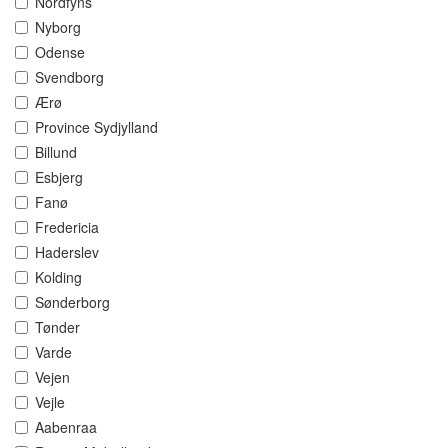
Nordfyns
Nyborg
Odense
Svendborg
Ærø
Province Sydjylland
Billund
Esbjerg
Fanø
Fredericia
Haderslev
Kolding
Sønderborg
Tønder
Varde
Vejen
Vejle
Aabenraa