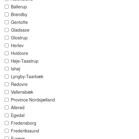
Ballerup
Brøndby
Gentofte
Gladsaxe
Glostrup
Herlev
Hvidovre
Høje-Taastrup
Ishøj
Lyngby-Taarbæk
Rødovre
Vallensbæk
Province Nordsjælland
Allerød
Egedal
Fredensborg
Frederikssund
Furesø