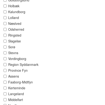
Guldborgsund
Holbæk
Kalundborg
Lolland
Næstved
Odsherred
Ringsted
Slagelse
Sorø
Stevns
Vordingborg
Region Syddanmark
Province Fyn
Assens
Faaborg-Midtfyn
Kerteminde
Langeland
Middelfart