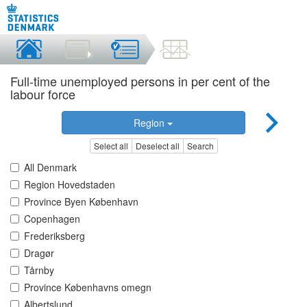
Full-time unemployed persons in per cent of the
labour force
Region
Select all
Deselect all
Search
All Denmark
Region Hovedstaden
Province Byen København
Copenhagen
Frederiksberg
Dragør
Tårnby
Province Københavns omegn
Albertslund