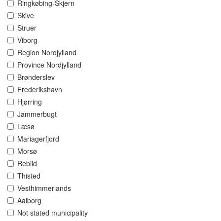
Ringkøbing-Skjern
Skive
Struer
Viborg
Region Nordjylland
Province Nordjylland
Brønderslev
Frederikshavn
Hjørring
Jammerbugt
Læsø
Mariagerfjord
Morsø
Rebild
Thisted
Vesthimmerlands
Aalborg
Not stated municipality