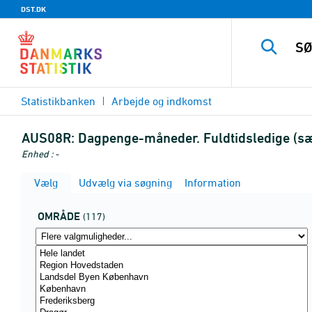
DST.DK
Statistikbanken
Arbejde og indkomst
AUS08R:
Dagpenge-måneder. Fuldtidsledige (sæs
Enhed : -
Vælg
Udvælg via søgning
Information
OMRÅDE
(117)