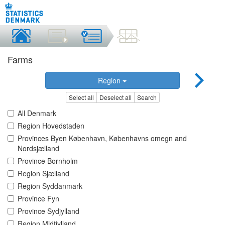
Farms
Region
Select all
Deselect all
Search
All Denmark
Region Hovedstaden
Provinces Byen København, Københavns omegn and
Nordsjælland
Province Bornholm
Region Sjælland
Region Syddanmark
Province Fyn
Province Sydjylland
Region Midtjylland