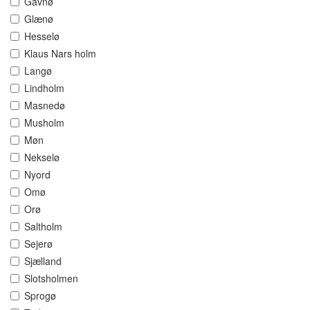
Gavnø
Glænø
Hesselø
Klaus Nars holm
Langø
Lindholm
Masnedø
Musholm
Møn
Nekselø
Nyord
Omø
Orø
Saltholm
Sejerø
Sjælland
Slotsholmen
Sprogø