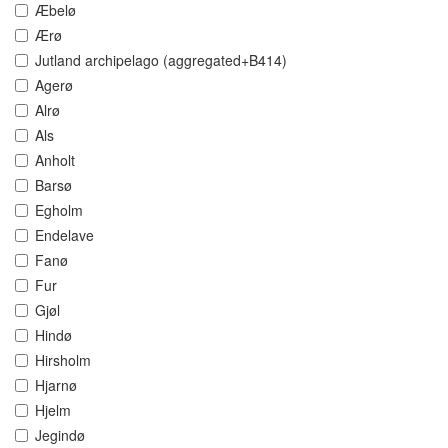
Æbelø
Ærø
Jutland archipelago (aggregated+B414)
Agerø
Alrø
Als
Anholt
Barsø
Egholm
Endelave
Fanø
Fur
Gjøl
Hindø
Hirsholm
Hjarnø
Hjelm
Jegindø