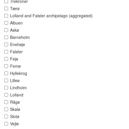
Trekroner
Tærø
Lolland and Falster archipelago (aggregated)
Albuen
Askø
Barneholm
Enehøje
Falster
Fejø
Femø
Hyllekrog
Lilleø
Lindholm
Lolland
Rågø
Skalø
Slotø
Vejlø