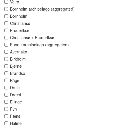
Vejrø
Bornholm archipelago (aggregated)
Bornholm
Christiansø
Frederiksø
Christiansø + Frederiksø
Funen archipelago (aggregated)
Avernakø
Birkholm
Bjørnø
Brandsø
Bågø
Drejø
Dræet
Ejlinge
Fyn
Fænø
Halmø