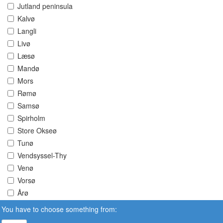
Jutland peninsula
Kalvø
Langli
Livø
Læsø
Mandø
Mors
Rømø
Samsø
Spirholm
Store Okseø
Tunø
Vendsyssel-Thy
Venø
Vorsø
Årø
You have to choose something from: