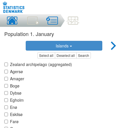
Population 1. January
Islands
Select all
Deselect all
Search
Zealand archipelago (aggregated)
Agersø
Amager
Bogø
Dybsø
Egholm
Enø
Eskilsø
Farø