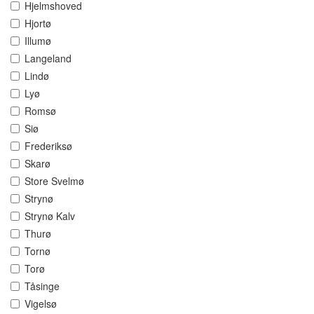
Hjelmshoved
Hjortø
Illumø
Langeland
Lindø
Lyø
Romsø
Siø
Frederiksø
Skarø
Store Svelmø
Strynø
Strynø Kalv
Thurø
Tornø
Torø
Tåsinge
Vigelsø