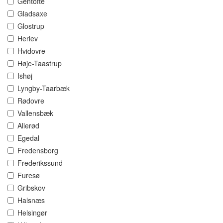
Gentofte
Gladsaxe
Glostrup
Herlev
Hvidovre
Høje-Taastrup
Ishøj
Lyngby-Taarbæk
Rødovre
Vallensbæk
Allerød
Egedal
Fredensborg
Frederikssund
Furesø
Gribskov
Halsnæs
Helsingør