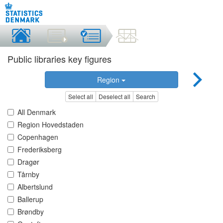
Public libraries key figures
Region
Select all
Deselect all
Search
All Denmark
Region Hovedstaden
Copenhagen
Frederiksberg
Dragør
Tårnby
Albertslund
Ballerup
Brøndby