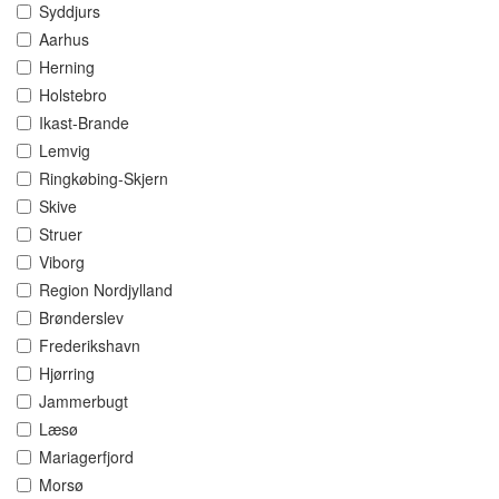
Syddjurs
Aarhus
Herning
Holstebro
Ikast-Brande
Lemvig
Ringkøbing-Skjern
Skive
Struer
Viborg
Region Nordjylland
Brønderslev
Frederikshavn
Hjørring
Jammerbugt
Læsø
Mariagerfjord
Morsø