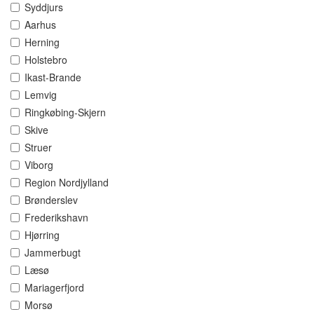
Syddjurs
Aarhus
Herning
Holstebro
Ikast-Brande
Lemvig
Ringkøbing-Skjern
Skive
Struer
Viborg
Region Nordjylland
Brønderslev
Frederikshavn
Hjørring
Jammerbugt
Læsø
Mariagerfjord
Morsø