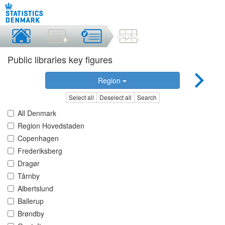
Public libraries key figures
Region
Select all
Deselect all
Search
All Denmark
Region Hovedstaden
Copenhagen
Frederiksberg
Dragør
Tårnby
Albertslund
Ballerup
Brøndby