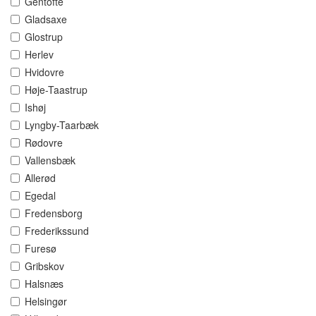
Gentofte
Gladsaxe
Glostrup
Herlev
Hvidovre
Høje-Taastrup
Ishøj
Lyngby-Taarbæk
Rødovre
Vallensbæk
Allerød
Egedal
Fredensborg
Frederikssund
Furesø
Gribskov
Halsnæs
Helsingør