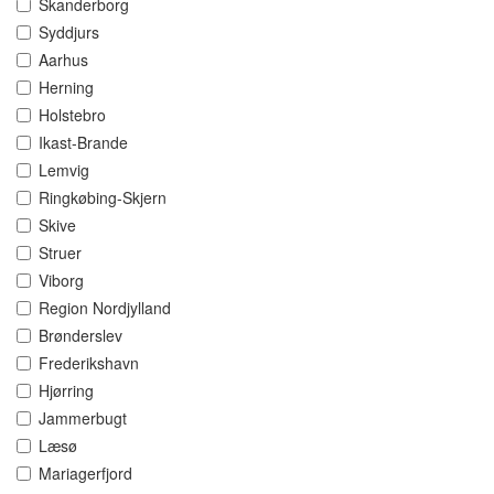
Skanderborg
Syddjurs
Aarhus
Herning
Holstebro
Ikast-Brande
Lemvig
Ringkøbing-Skjern
Skive
Struer
Viborg
Region Nordjylland
Brønderslev
Frederikshavn
Hjørring
Jammerbugt
Læsø
Mariagerfjord