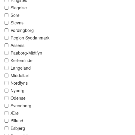
Ringsted
Slagelse
Sorø
Stevns
Vordingborg
Region Syddanmark
Assens
Faaborg-Midtfyn
Kerteminde
Langeland
Middelfart
Nordfyns
Nyborg
Odense
Svendborg
Ærø
Billund
Esbjerg