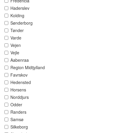
Fredericia
Haderslev
Kolding
Sønderborg
Tønder
Varde
Vejen
Vejle
Aabenraa
Region Midtjylland
Favrskov
Hedensted
Horsens
Norddjurs
Odder
Randers
Samsø
Silkeborg