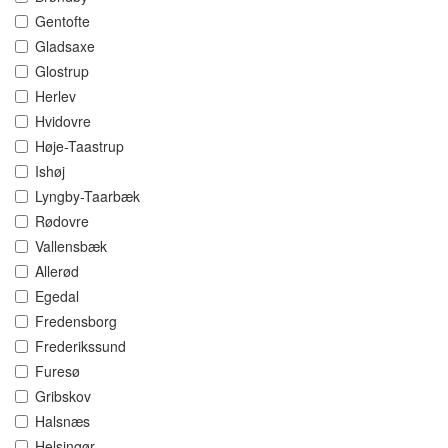
Gentofte
Gladsaxe
Glostrup
Herlev
Hvidovre
Høje-Taastrup
Ishøj
Lyngby-Taarbæk
Rødovre
Vallensbæk
Allerød
Egedal
Fredensborg
Frederikssund
Furesø
Gribskov
Halsnæs
Helsingør