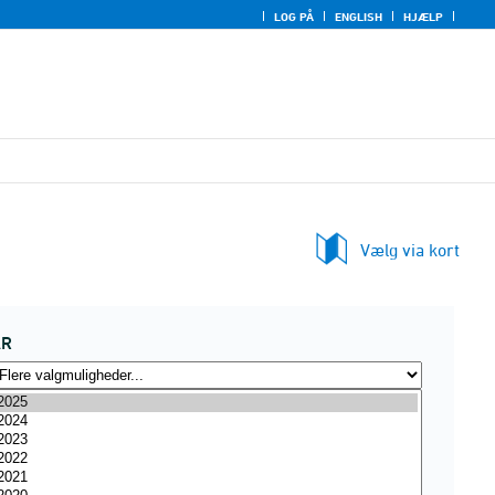
LOG PÅ
ENGLISH
HJÆLP
Vælg via kort
ÅR