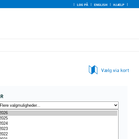
LOG PÅ
ENGLISH
HJÆLP
Vælg via kort
ÅR