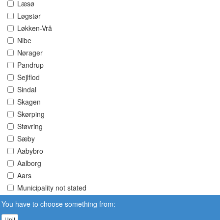
Læsø
Løgstør
Løkken-Vrå
Nibe
Nørager
Pandrup
Sejlflod
Sindal
Skagen
Skørping
Støvring
Sæby
Aabybro
Aalborg
Aars
Municipality not stated
You have to choose something from:
Unit