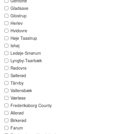
Gentofte
Gladsaxe
Glostrup
Herlev
Hvidovre
Høje Taastrup
Ishøj
Ledøje-Smørum
Lyngby-Taarbæk
Rødovre
Søllerød
Tårnby
Vallensbæk
Værløse
Frederiksborg County
Allerød
Birkerød
Farum