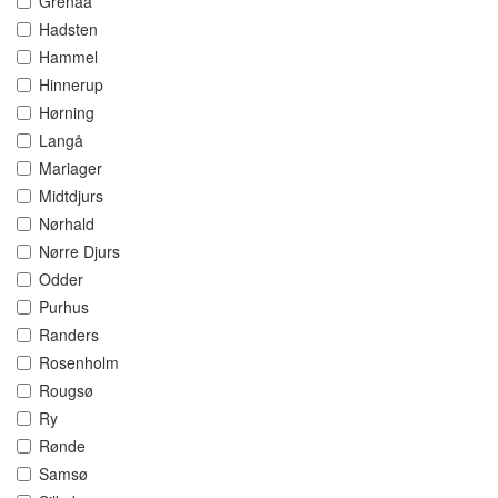
Grenaa
Hadsten
Hammel
Hinnerup
Hørning
Langå
Mariager
Midtdjurs
Nørhald
Nørre Djurs
Odder
Purhus
Randers
Rosenholm
Rougsø
Ry
Rønde
Samsø