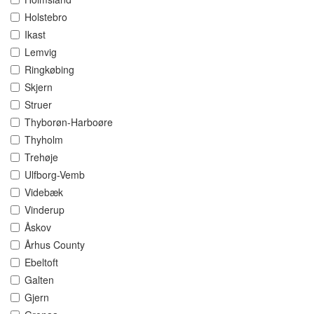
Holstebro
Ikast
Lemvig
Ringkøbing
Skjern
Struer
Thyborøn-Harboøre
Thyholm
Trehøje
Ulfborg-Vemb
Videbæk
Vinderup
Åskov
Århus County
Ebeltoft
Galten
Gjern