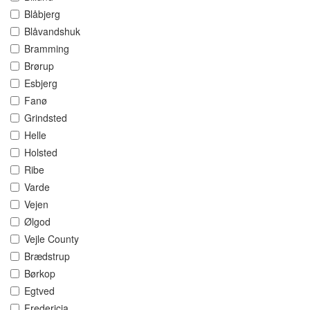
Blåbjerg
Blåvandshuk
Bramming
Brørup
Esbjerg
Fanø
Grindsted
Helle
Holsted
Ribe
Varde
Vejen
Ølgod
Vejle County
Brædstrup
Børkop
Egtved
Fredericia