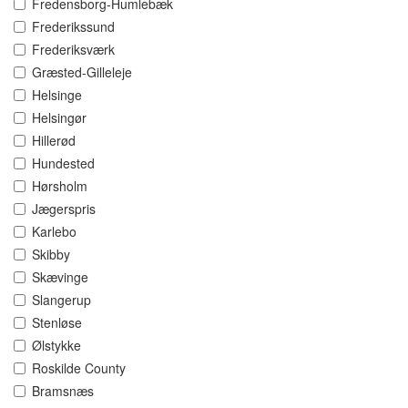
Fredensborg-Humlebæk
Frederikssund
Frederiksværk
Græsted-Gilleleje
Helsinge
Helsingør
Hillerød
Hundested
Hørsholm
Jægerspris
Karlebo
Skibby
Skævinge
Slangerup
Stenløse
Ølstykke
Roskilde County
Bramsnæs