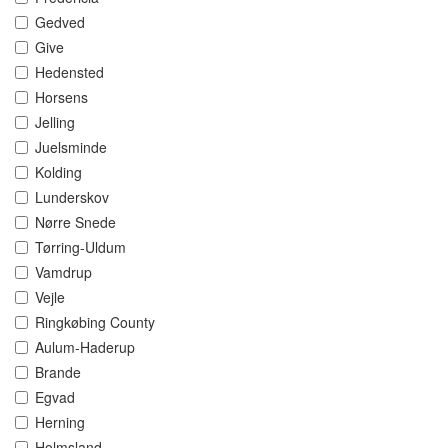
Gedved
Give
Hedensted
Horsens
Jelling
Juelsminde
Kolding
Lunderskov
Nørre Snede
Tørring-Uldum
Vamdrup
Vejle
Ringkøbing County
Aulum-Haderup
Brande
Egvad
Herning
Holmsland