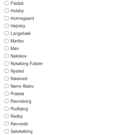
Fladså
Holeby
Holmegaard
Højreby
Langebæk
Maribo
Møn
Nakskov
Nykøbing-Falster
Nysted
Næstved
Nørre Alslev
Præstø
Ravnsborg
Rudbjerg
Rødby
Rønnede
Sakskøbing