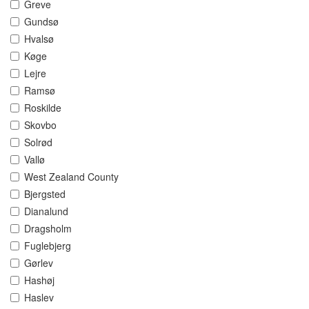
Greve
Gundsø
Hvalsø
Køge
Lejre
Ramsø
Roskilde
Skovbo
Solrød
Vallø
West Zealand County
Bjergsted
Dianalund
Dragsholm
Fuglebjerg
Gørlev
Hashøj
Haslev