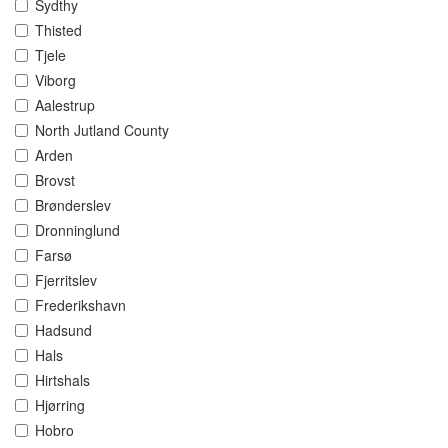
Sydthy
Thisted
Tjele
Viborg
Aalestrup
North Jutland County
Arden
Brovst
Brønderslev
Dronninglund
Farsø
Fjerritslev
Frederikshavn
Hadsund
Hals
Hirtshals
Hjørring
Hobro