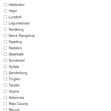
Haderslev
Højer
Lundtoft
Løgumkloster
Nordborg
Nørre Rangstrup
Rødding
Rødekro
Skærbæk
Sundeved
Sydals
Sønderborg
Tinglev
Tønder
Vojens
Aabenraa
Ribe County
Billund