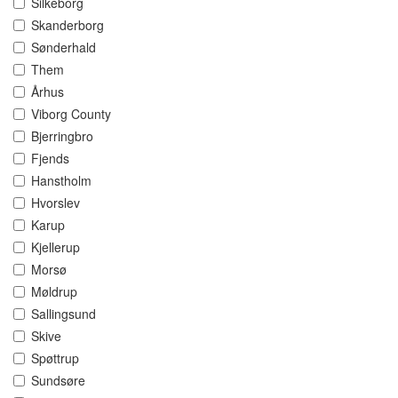
Silkeborg
Skanderborg
Sønderhald
Them
Århus
Viborg County
Bjerringbro
Fjends
Hanstholm
Hvorslev
Karup
Kjellerup
Morsø
Møldrup
Sallingsund
Skive
Spøttrup
Sundsøre