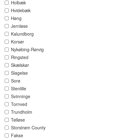
Holbæk
Hvidebæk
Høng
Jernløse
Kalundborg
Korsør
Nykøbing-Rørvig
Ringsted
Skælskør
Slagelse
Sorø
Stenlille
Svinninge
Tornved
Trundholm
Tølløse
Storstrøm County
Fakse