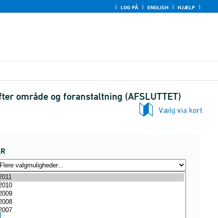
LOG PÅ
ENGLISH
HJÆLP
 efter område og foranstaltning (AFSLUTTET)
Vælg via kort
ÅR