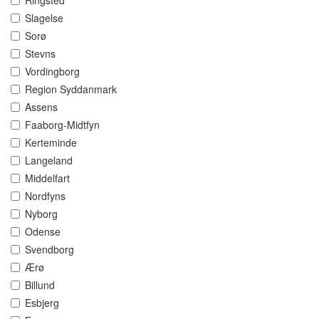
Ringsted
Slagelse
Sorø
Stevns
Vordingborg
Region Syddanmark
Assens
Faaborg-Midtfyn
Kerteminde
Langeland
Middelfart
Nordfyns
Nyborg
Odense
Svendborg
Ærø
Billund
Esbjerg