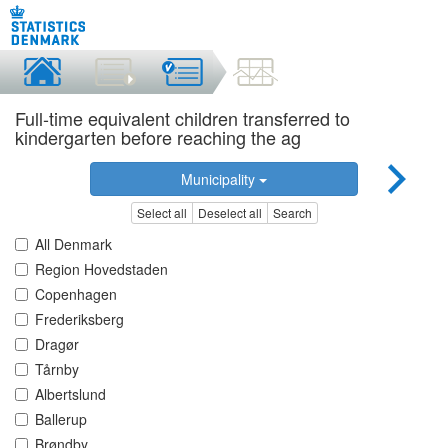
Full-time equivalent children transferred to
kindergarten before reaching the ag
Municipality
Select all
Deselect all
Search
All Denmark
Region Hovedstaden
Copenhagen
Frederiksberg
Dragør
Tårnby
Albertslund
Ballerup
Brøndby