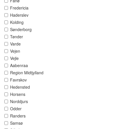
Fanø
Fredericia
Haderslev
Kolding
Sønderborg
Tønder
Varde
Vejen
Vejle
Aabenraa
Region Midtjylland
Favrskov
Hedensted
Horsens
Norddjurs
Odder
Randers
Samsø