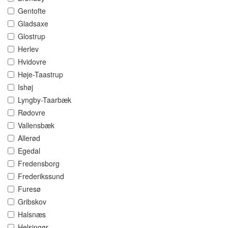
Gentofte
Gladsaxe
Glostrup
Herlev
Hvidovre
Høje-Taastrup
Ishøj
Lyngby-Taarbæk
Rødovre
Vallensbæk
Allerød
Egedal
Fredensborg
Frederikssund
Furesø
Gribskov
Halsnæs
Helsingør