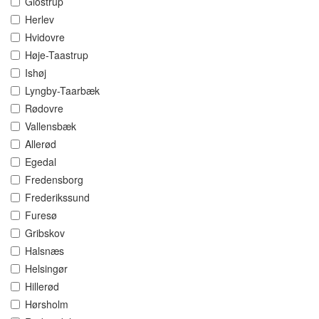
Glostrup
Herlev
Hvidovre
Høje-Taastrup
Ishøj
Lyngby-Taarbæk
Rødovre
Vallensbæk
Allerød
Egedal
Fredensborg
Frederikssund
Furesø
Gribskov
Halsnæs
Helsingør
Hillerød
Hørsholm