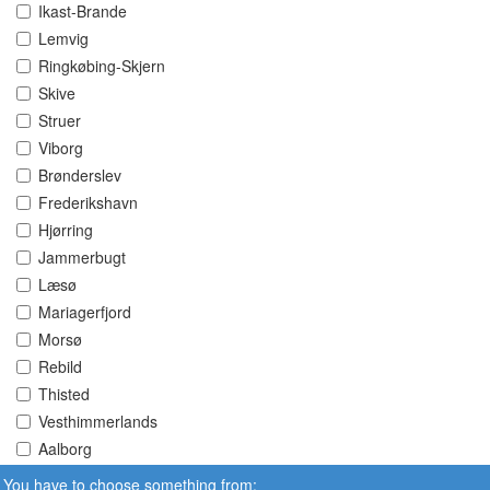
Ikast-Brande
Lemvig
Ringkøbing-Skjern
Skive
Struer
Viborg
Brønderslev
Frederikshavn
Hjørring
Jammerbugt
Læsø
Mariagerfjord
Morsø
Rebild
Thisted
Vesthimmerlands
Aalborg
You have to choose something from: