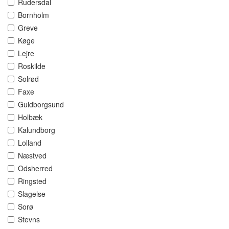
Rudersdal
Bornholm
Greve
Køge
Lejre
Roskilde
Solrød
Faxe
Guldborgsund
Holbæk
Kalundborg
Lolland
Næstved
Odsherred
Ringsted
Slagelse
Sorø
Stevns