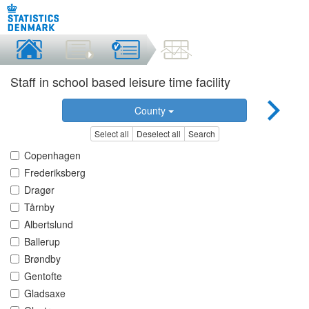
Staff in school based leisure time facility
County
Select all
Deselect all
Search
Copenhagen
Frederiksberg
Dragør
Tårnby
Albertslund
Ballerup
Brøndby
Gentofte
Gladsaxe