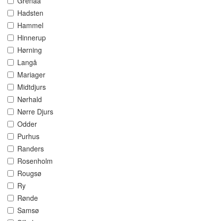
Grenaa
Hadsten
Hammel
Hinnerup
Hørning
Langå
Mariager
Midtdjurs
Nørhald
Nørre Djurs
Odder
Purhus
Randers
Rosenholm
Rougsø
Ry
Rønde
Samsø