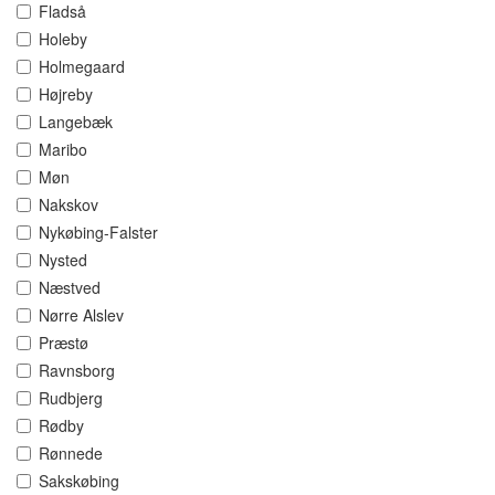
Fladså
Holeby
Holmegaard
Højreby
Langebæk
Maribo
Møn
Nakskov
Nykøbing-Falster
Nysted
Næstved
Nørre Alslev
Præstø
Ravnsborg
Rudbjerg
Rødby
Rønnede
Sakskøbing