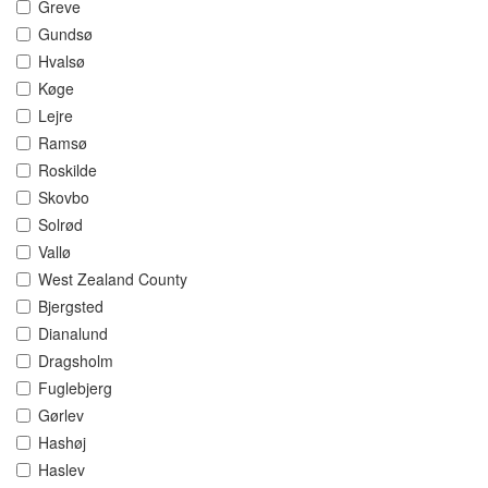
Greve
Gundsø
Hvalsø
Køge
Lejre
Ramsø
Roskilde
Skovbo
Solrød
Vallø
West Zealand County
Bjergsted
Dianalund
Dragsholm
Fuglebjerg
Gørlev
Hashøj
Haslev