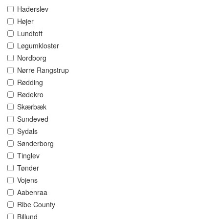
Haderslev
Højer
Lundtoft
Løgumkloster
Nordborg
Nørre Rangstrup
Rødding
Rødekro
Skærbæk
Sundeved
Sydals
Sønderborg
Tinglev
Tønder
Vojens
Aabenraa
Ribe County
Billund