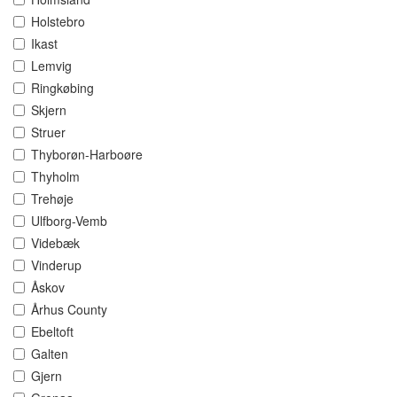
Holstebro
Ikast
Lemvig
Ringkøbing
Skjern
Struer
Thyborøn-Harboøre
Thyholm
Trehøje
Ulfborg-Vemb
Videbæk
Vinderup
Åskov
Århus County
Ebeltoft
Galten
Gjern