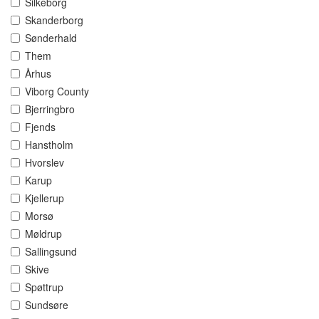
Silkeborg
Skanderborg
Sønderhald
Them
Århus
Viborg County
Bjerringbro
Fjends
Hanstholm
Hvorslev
Karup
Kjellerup
Morsø
Møldrup
Sallingsund
Skive
Spøttrup
Sundsøre