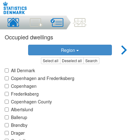
Occupied dwellings
Region
Select all
Deselect all
Search
All Denmark
Copenhagen and Frederiksberg
Copenhagen
Frederiksberg
Copenhagen County
Albertslund
Ballerup
Brøndby
Dragør