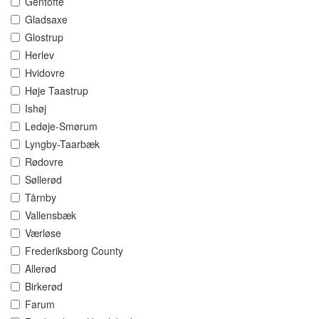
Gentofte
Gladsaxe
Glostrup
Herlev
Hvidovre
Høje Taastrup
Ishøj
Ledøje-Smørum
Lyngby-Taarbæk
Rødovre
Søllerød
Tårnby
Vallensbæk
Værløse
Frederiksborg County
Allerød
Birkerød
Farum