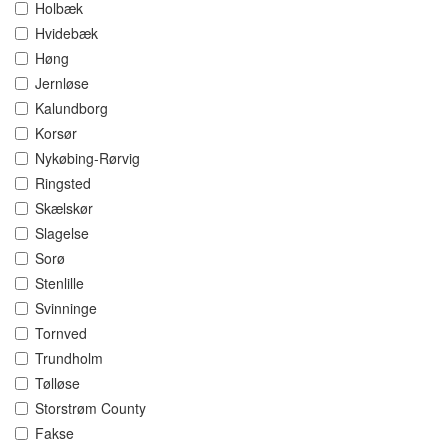
Holbæk
Hvidebæk
Høng
Jernløse
Kalundborg
Korsør
Nykøbing-Rørvig
Ringsted
Skælskør
Slagelse
Sorø
Stenlille
Svinninge
Tornved
Trundholm
Tølløse
Storstrøm County
Fakse