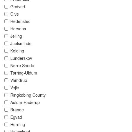
Gedved
Give
Hedensted
Horsens
Jelling
Juelsminde
Kolding
Lunderskov
Nørre Snede
Tørring-Uldum
Vamdrup
Vejle
Ringkøbing County
Aulum-Haderup
Brande
Egvad
Herning
Holmsland