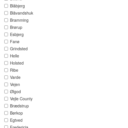
Blåbjerg
Blåvandshuk
Bramming
Brørup
Esbjerg
Fanø
Grindsted
Helle
Holsted
Ribe
Varde
Vejen
Ølgod
Vejle County
Brædstrup
Børkop
Egtved
Fredericia