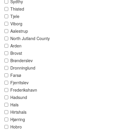
Sydthy
Thisted
Tjele
Viborg
Aalestrup
North Jutland County
Arden
Brovst
Brønderslev
Dronninglund
Farsø
Fjerritslev
Frederikshavn
Hadsund
Hals
Hirtshals
Hjørring
Hobro