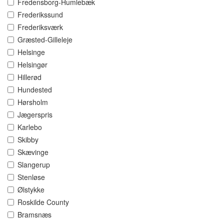
Fredensborg-Humlebæk
Frederikssund
Frederiksværk
Græsted-Gilleleje
Helsinge
Helsingør
Hillerød
Hundested
Hørsholm
Jægerspris
Karlebo
Skibby
Skævinge
Slangerup
Stenløse
Ølstykke
Roskilde County
Bramsnæs