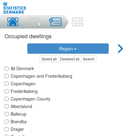
Occupied dwellings
Region
Select all
Deselect all
Search
All Denmark
Copenhagen and Frederiksberg
Copenhagen
Frederiksberg
Copenhagen County
Albertslund
Ballerup
Brøndby
Dragør