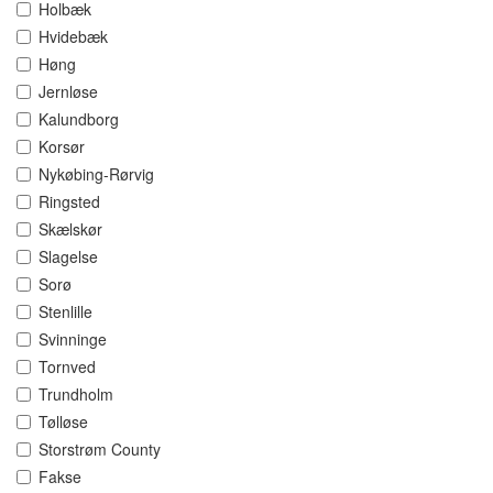
Holbæk
Hvidebæk
Høng
Jernløse
Kalundborg
Korsør
Nykøbing-Rørvig
Ringsted
Skælskør
Slagelse
Sorø
Stenlille
Svinninge
Tornved
Trundholm
Tølløse
Storstrøm County
Fakse