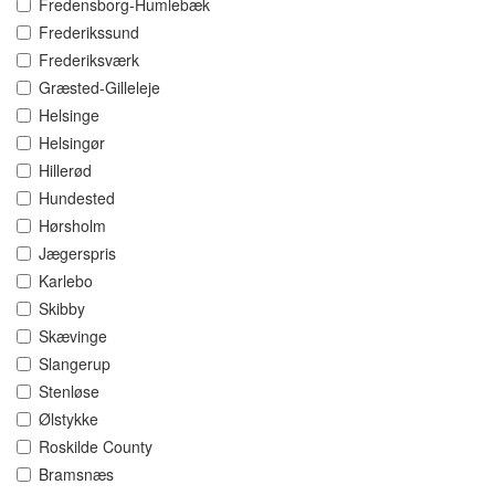
Fredensborg-Humlebæk
Frederikssund
Frederiksværk
Græsted-Gilleleje
Helsinge
Helsingør
Hillerød
Hundested
Hørsholm
Jægerspris
Karlebo
Skibby
Skævinge
Slangerup
Stenløse
Ølstykke
Roskilde County
Bramsnæs