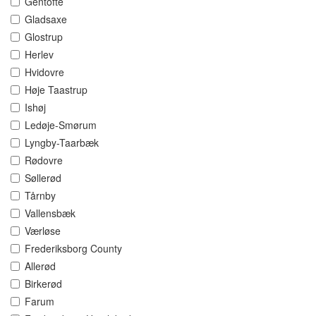
Gentofte
Gladsaxe
Glostrup
Herlev
Hvidovre
Høje Taastrup
Ishøj
Ledøje-Smørum
Lyngby-Taarbæk
Rødovre
Søllerød
Tårnby
Vallensbæk
Værløse
Frederiksborg County
Allerød
Birkerød
Farum