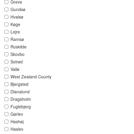
Greve
Gundsø
Hvalsø
Køge
Lejre
Ramsø
Roskilde
Skovbo
Solrød
Vallø
West Zealand County
Bjergsted
Dianalund
Dragsholm
Fuglebjerg
Gørlev
Hashøj
Haslev