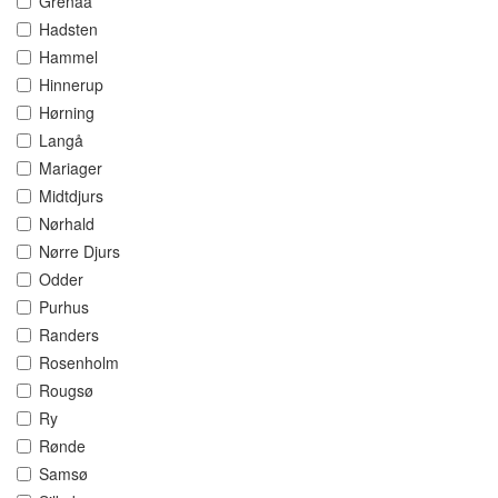
Grenaa
Hadsten
Hammel
Hinnerup
Hørning
Langå
Mariager
Midtdjurs
Nørhald
Nørre Djurs
Odder
Purhus
Randers
Rosenholm
Rougsø
Ry
Rønde
Samsø