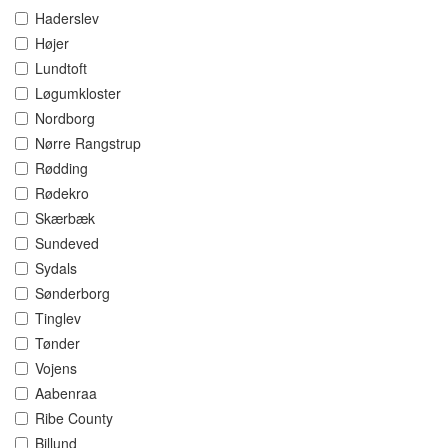
Haderslev
Højer
Lundtoft
Løgumkloster
Nordborg
Nørre Rangstrup
Rødding
Rødekro
Skærbæk
Sundeved
Sydals
Sønderborg
Tinglev
Tønder
Vojens
Aabenraa
Ribe County
Billund