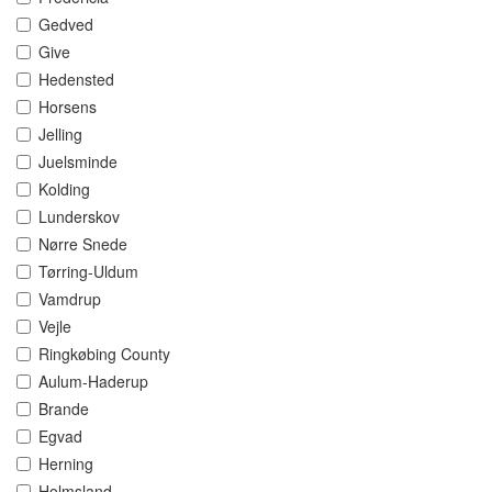
Gedved
Give
Hedensted
Horsens
Jelling
Juelsminde
Kolding
Lunderskov
Nørre Snede
Tørring-Uldum
Vamdrup
Vejle
Ringkøbing County
Aulum-Haderup
Brande
Egvad
Herning
Holmsland