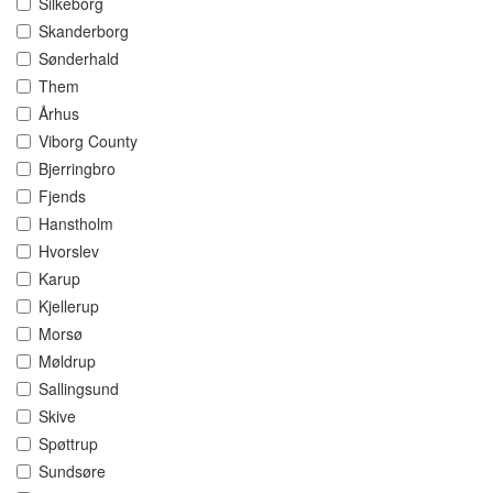
Silkeborg
Skanderborg
Sønderhald
Them
Århus
Viborg County
Bjerringbro
Fjends
Hanstholm
Hvorslev
Karup
Kjellerup
Morsø
Møldrup
Sallingsund
Skive
Spøttrup
Sundsøre