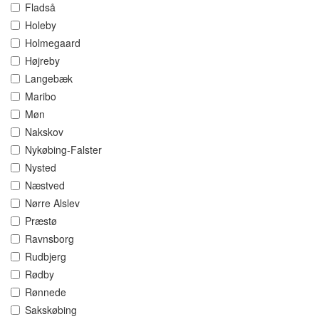
Fladså
Holeby
Holmegaard
Højreby
Langebæk
Maribo
Møn
Nakskov
Nykøbing-Falster
Nysted
Næstved
Nørre Alslev
Præstø
Ravnsborg
Rudbjerg
Rødby
Rønnede
Sakskøbing