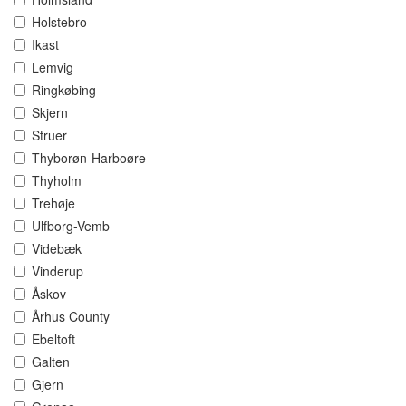
Holstebro
Ikast
Lemvig
Ringkøbing
Skjern
Struer
Thyborøn-Harboøre
Thyholm
Trehøje
Ulfborg-Vemb
Videbæk
Vinderup
Åskov
Århus County
Ebeltoft
Galten
Gjern