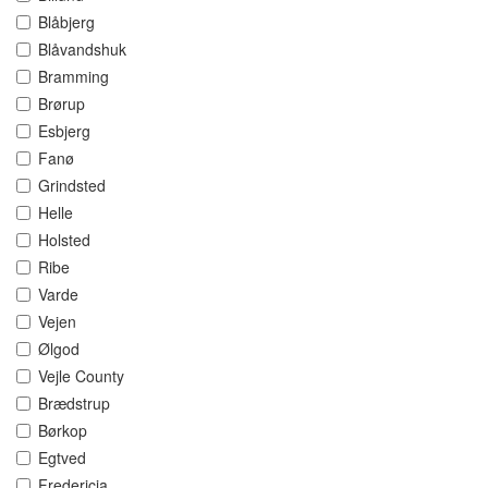
Blåbjerg
Blåvandshuk
Bramming
Brørup
Esbjerg
Fanø
Grindsted
Helle
Holsted
Ribe
Varde
Vejen
Ølgod
Vejle County
Brædstrup
Børkop
Egtved
Fredericia