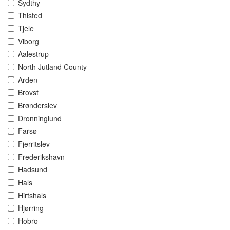
Sydthy
Thisted
Tjele
Viborg
Aalestrup
North Jutland County
Arden
Brovst
Brønderslev
Dronninglund
Farsø
Fjerritslev
Frederikshavn
Hadsund
Hals
Hirtshals
Hjørring
Hobro