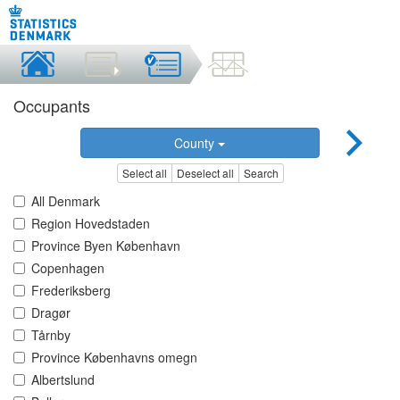
Occupants
County
Select all
Deselect all
Search
All Denmark
Region Hovedstaden
Province Byen København
Copenhagen
Frederiksberg
Dragør
Tårnby
Province Københavns omegn
Albertslund