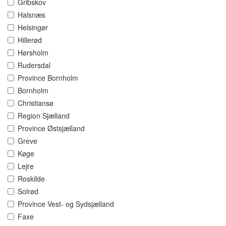
Gribskov
Halsnæs
Helsingør
Hillerød
Hørsholm
Rudersdal
Province Bornholm
Bornholm
Christiansø
Region Sjælland
Province Østsjælland
Greve
Køge
Lejre
Roskilde
Solrød
Province Vest- og Sydsjælland
Faxe