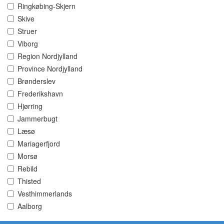
Ringkøbing-Skjern
Skive
Struer
Viborg
Region Nordjylland
Province Nordjylland
Brønderslev
Frederikshavn
Hjørring
Jammerbugt
Læsø
Mariagerfjord
Morsø
Rebild
Thisted
Vesthimmerlands
Aalborg