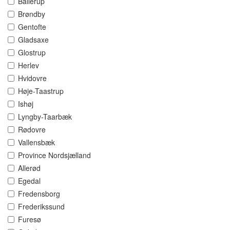
Ballerup
Brøndby
Gentofte
Gladsaxe
Glostrup
Herlev
Hvidovre
Høje-Taastrup
Ishøj
Lyngby-Taarbæk
Rødovre
Vallensbæk
Province Nordsjælland
Allerød
Egedal
Fredensborg
Frederikssund
Furesø