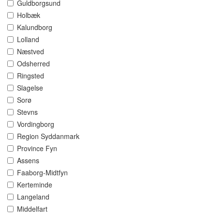
Guldborgsund
Holbæk
Kalundborg
Lolland
Næstved
Odsherred
Ringsted
Slagelse
Sorø
Stevns
Vordingborg
Region Syddanmark
Province Fyn
Assens
Faaborg-Midtfyn
Kerteminde
Langeland
Middelfart