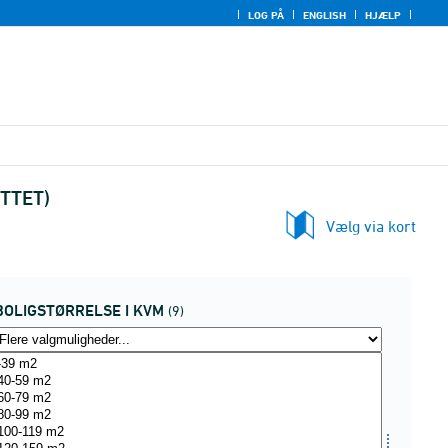
LOG PÅ
ENGLISH
HJÆLP
UTTET)
Vælg via kort
BOLIGSTØRRELSE I KVM
(9)