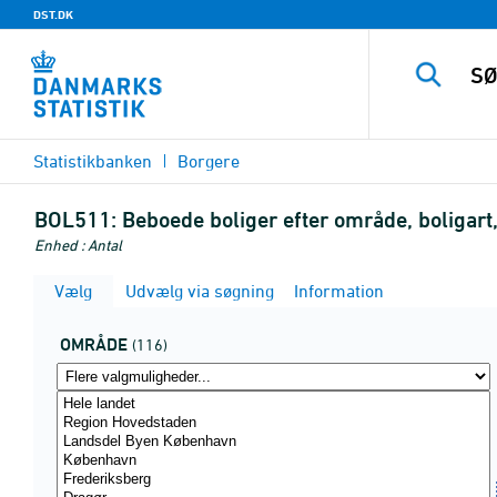
DST.DK
Statistikbanken
Borgere
BOL511:
Beboede boliger efter område, boligart
Enhed : Antal
Vælg
Udvælg via søgning
Information
OMRÅDE
(116)