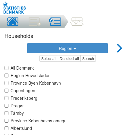
Households
Region
Select all
Deselect all
Search
All Denmark
Region Hovedstaden
Province Byen København
Copenhagen
Frederiksberg
Dragør
Tårnby
Province Københavns omegn
Albertslund