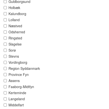
Guldborgsund
Holbæk
Kalundborg
Lolland
Næstved
Odsherred
Ringsted
Slagelse
Sorø
Stevns
Vordingborg
Region Syddanmark
Province Fyn
Assens
Faaborg-Midtfyn
Kerteminde
Langeland
Middelfart