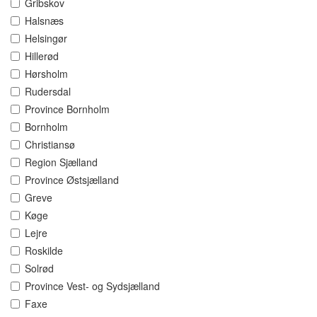
Gribskov
Halsnæs
Helsingør
Hillerød
Hørsholm
Rudersdal
Province Bornholm
Bornholm
Christiansø
Region Sjælland
Province Østsjælland
Greve
Køge
Lejre
Roskilde
Solrød
Province Vest- og Sydsjælland
Faxe