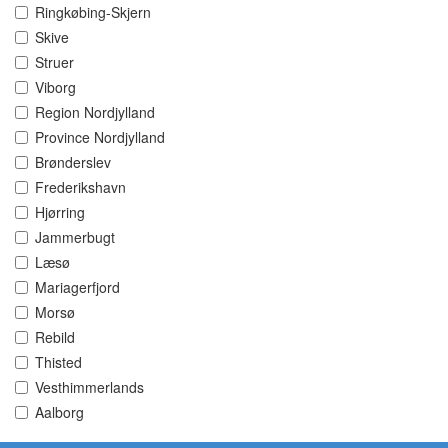
Ringkøbing-Skjern
Skive
Struer
Viborg
Region Nordjylland
Province Nordjylland
Brønderslev
Frederikshavn
Hjørring
Jammerbugt
Læsø
Mariagerfjord
Morsø
Rebild
Thisted
Vesthimmerlands
Aalborg