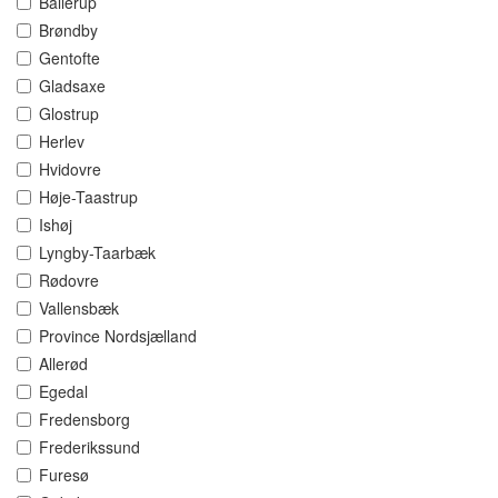
Ballerup
Brøndby
Gentofte
Gladsaxe
Glostrup
Herlev
Hvidovre
Høje-Taastrup
Ishøj
Lyngby-Taarbæk
Rødovre
Vallensbæk
Province Nordsjælland
Allerød
Egedal
Fredensborg
Frederikssund
Furesø