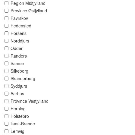
Region Midtjylland
Province Østjylland
Favrskov
Hedensted
Horsens
Norddjurs
Odder
Randers
Samsø
Silkeborg
Skanderborg
Syddjurs
Aarhus
Province Vestjylland
Herning
Holstebro
Ikast-Brande
Lemvig