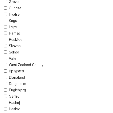
Greve
Gundsø
Hvalsø
Køge
Lejre
Ramsø
Roskilde
Skovbo
Solrød
Vallø
West Zealand County
Bjergsted
Dianalund
Dragsholm
Fuglebjerg
Gørlev
Hashøj
Haslev