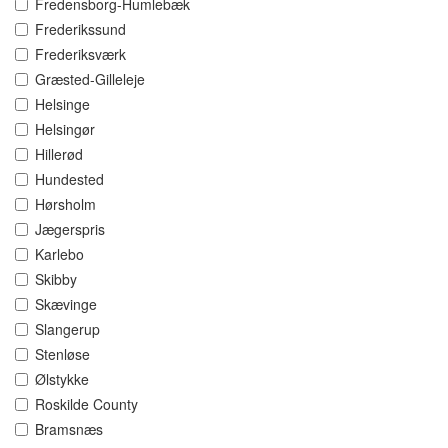
Fredensborg-Humlebæk
Frederikssund
Frederiksværk
Græsted-Gilleleje
Helsinge
Helsingør
Hillerød
Hundested
Hørsholm
Jægerspris
Karlebo
Skibby
Skævinge
Slangerup
Stenløse
Ølstykke
Roskilde County
Bramsnæs