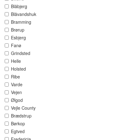
Blåbjerg
Blåvandshuk
Bramming
Brørup
Esbjerg
Fanø
Grindsted
Helle
Holsted
Ribe
Varde
Vejen
Ølgod
Vejle County
Brædstrup
Børkop
Egtved
Fredericia