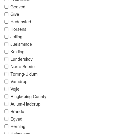
Gedved
Give
Hedensted
Horsens
Jelling
Juelsminde
Kolding
Lunderskov
Nørre Snede
Tørring-Uldum
Vamdrup
Vejle
Ringkøbing County
Aulum-Haderup
Brande
Egvad
Herning
Holmsland