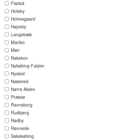
Fladså
Holeby
Holmegaard
Højreby
Langebæk
Maribo
Møn
Nakskov
Nykøbing-Falster
Nysted
Næstved
Nørre Alslev
Præstø
Ravnsborg
Rudbjerg
Rødby
Rønnede
Sakskøbing