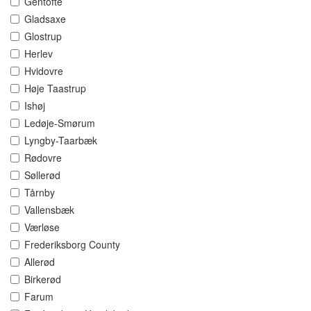
Gentofte
Gladsaxe
Glostrup
Herlev
Hvidovre
Høje Taastrup
Ishøj
Ledøje-Smørum
Lyngby-Taarbæk
Rødovre
Søllerød
Tårnby
Vallensbæk
Værløse
Frederiksborg County
Allerød
Birkerød
Farum