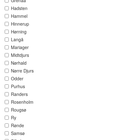
Grenaa
Hadsten
Hammel
Hinnerup
Hørning
Langå
Mariager
Midtdjurs
Nørhald
Nørre Djurs
Odder
Purhus
Randers
Rosenholm
Rougsø
Ry
Rønde
Samsø