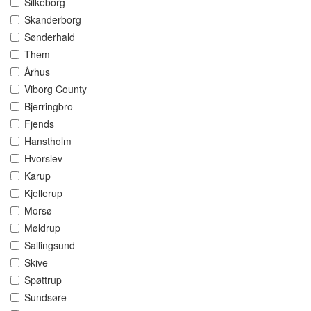
Silkeborg
Skanderborg
Sønderhald
Them
Århus
Viborg County
Bjerringbro
Fjends
Hanstholm
Hvorslev
Karup
Kjellerup
Morsø
Møldrup
Sallingsund
Skive
Spøttrup
Sundsøre