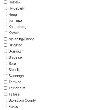
Holbæk
Hvidebæk
Høng
Jernløse
Kalundborg
Korsør
Nykøbing-Rørvig
Ringsted
Skælskør
Slagelse
Sorø
Stenlille
Svinninge
Tornved
Trundholm
Tølløse
Storstrøm County
Fakse