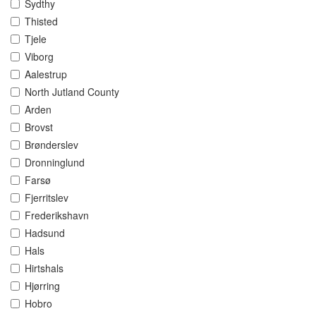
Sydthy
Thisted
Tjele
Viborg
Aalestrup
North Jutland County
Arden
Brovst
Brønderslev
Dronninglund
Farsø
Fjerritslev
Frederikshavn
Hadsund
Hals
Hirtshals
Hjørring
Hobro