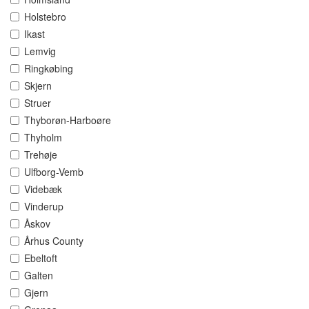
Holstebro
Ikast
Lemvig
Ringkøbing
Skjern
Struer
Thyborøn-Harboøre
Thyholm
Trehøje
Ulfborg-Vemb
Videbæk
Vinderup
Åskov
Århus County
Ebeltoft
Galten
Gjern