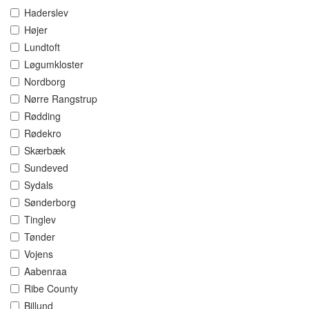
Haderslev
Højer
Lundtoft
Løgumkloster
Nordborg
Nørre Rangstrup
Rødding
Rødekro
Skærbæk
Sundeved
Sydals
Sønderborg
Tinglev
Tønder
Vojens
Aabenraa
Ribe County
Billund