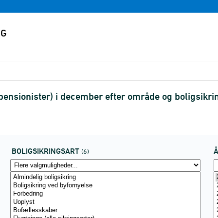
. pensionister) i december efter område og boligsik
BOLIGSIKRINGSART
(6)