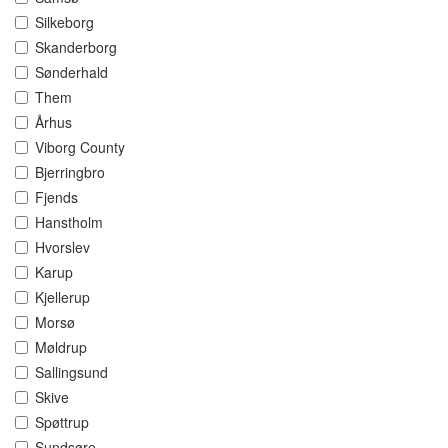
Silkeborg
Skanderborg
Sønderhald
Them
Århus
Viborg County
Bjerringbro
Fjends
Hanstholm
Hvorslev
Karup
Kjellerup
Morsø
Møldrup
Sallingsund
Skive
Spøttrup
Sundsøre