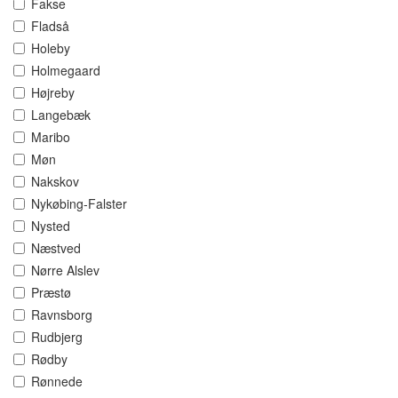
Fakse
Fladså
Holeby
Holmegaard
Højreby
Langebæk
Maribo
Møn
Nakskov
Nykøbing-Falster
Nysted
Næstved
Nørre Alslev
Præstø
Ravnsborg
Rudbjerg
Rødby
Rønnede