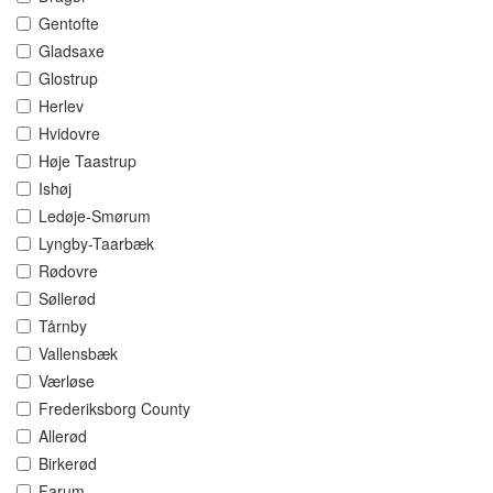
Gentofte
Gladsaxe
Glostrup
Herlev
Hvidovre
Høje Taastrup
Ishøj
Ledøje-Smørum
Lyngby-Taarbæk
Rødovre
Søllerød
Tårnby
Vallensbæk
Værløse
Frederiksborg County
Allerød
Birkerød
Farum