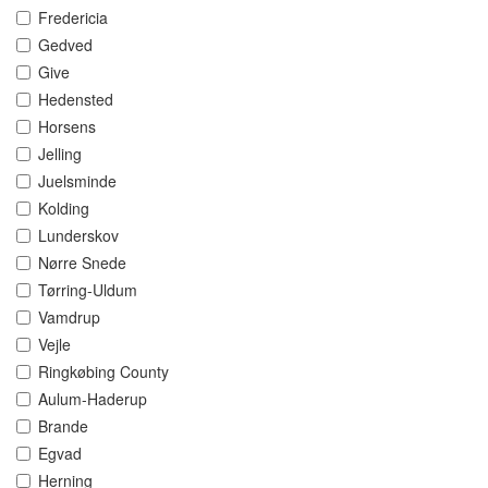
Fredericia
Gedved
Give
Hedensted
Horsens
Jelling
Juelsminde
Kolding
Lunderskov
Nørre Snede
Tørring-Uldum
Vamdrup
Vejle
Ringkøbing County
Aulum-Haderup
Brande
Egvad
Herning