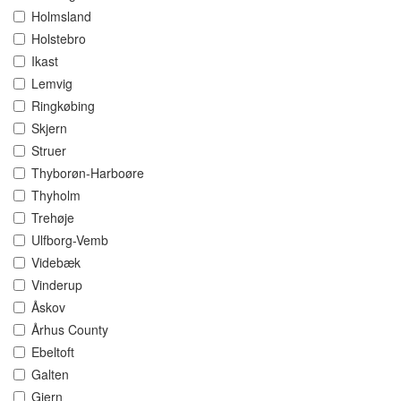
Holmsland
Holstebro
Ikast
Lemvig
Ringkøbing
Skjern
Struer
Thyborøn-Harboøre
Thyholm
Trehøje
Ulfborg-Vemb
Videbæk
Vinderup
Åskov
Århus County
Ebeltoft
Galten
Gjern