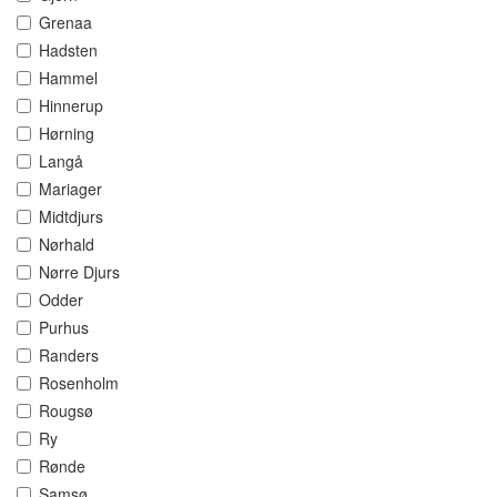
Grenaa
Hadsten
Hammel
Hinnerup
Hørning
Langå
Mariager
Midtdjurs
Nørhald
Nørre Djurs
Odder
Purhus
Randers
Rosenholm
Rougsø
Ry
Rønde
Samsø