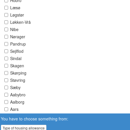
Hobro
Læsø
Løgstør
Løkken-Vrå
Nibe
Nørager
Pandrup
Sejlflod
Sindal
Skagen
Skørping
Støvring
Sæby
Aabybro
Aalborg
Aars
You have to choose something from:
Type of housing allowance