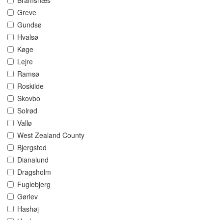
Bramsnæs
Greve
Gundsø
Hvalsø
Køge
Lejre
Ramsø
Roskilde
Skovbo
Solrød
Vallø
West Zealand County
Bjergsted
Dianalund
Dragsholm
Fuglebjerg
Gørlev
Hashøj