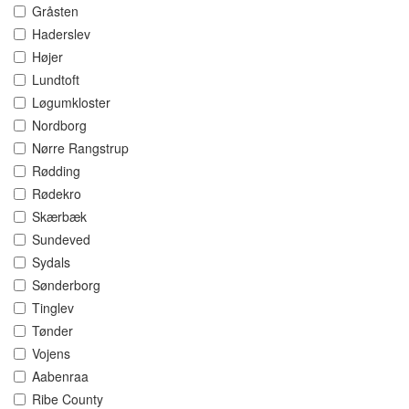
Gråsten
Haderslev
Højer
Lundtoft
Løgumkloster
Nordborg
Nørre Rangstrup
Rødding
Rødekro
Skærbæk
Sundeved
Sydals
Sønderborg
Tinglev
Tønder
Vojens
Aabenraa
Ribe County