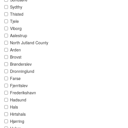
Sydthy
Thisted
Tjele
Viborg
Aalestrup
North Jutland County
Arden
Brovst
Brønderslev
Dronninglund
Farsø
Fjerritslev
Frederikshavn
Hadsund
Hals
Hirtshals
Hjørring