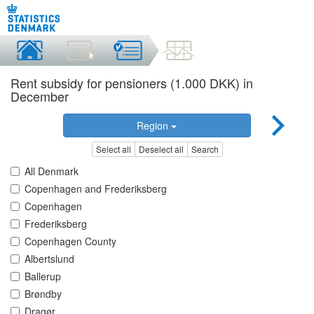
Rent subsidy for pensioners (1.000 DKK) in
December
Region
Select all
Deselect all
Search
All Denmark
Copenhagen and Frederiksberg
Copenhagen
Frederiksberg
Copenhagen County
Albertslund
Ballerup
Brøndby
Dragør