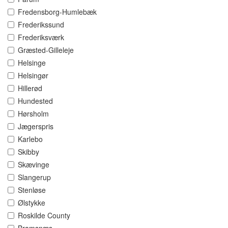
Fredensborg-Humlebæk
Frederikssund
Frederiksværk
Græsted-Gilleleje
Helsinge
Helsingør
Hillerød
Hundested
Hørsholm
Jægerspris
Karlebo
Skibby
Skævinge
Slangerup
Stenløse
Ølstykke
Roskilde County