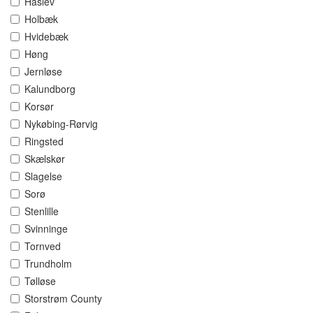
Haslev
Holbæk
Hvidebæk
Høng
Jernløse
Kalundborg
Korsør
Nykøbing-Rørvig
Ringsted
Skælskør
Slagelse
Sorø
Stenlille
Svinninge
Tornved
Trundholm
Tølløse
Storstrøm County