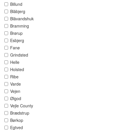
Billund
Blåbjerg
Blåvandshuk
Bramming
Brørup
Esbjerg
Fanø
Grindsted
Helle
Holsted
Ribe
Varde
Vejen
Ølgod
Vejle County
Brædstrup
Børkop
Egtved