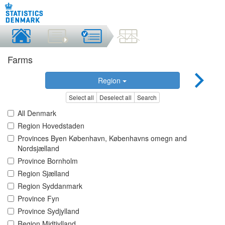
Farms
Region
Select all
Deselect all
Search
All Denmark
Region Hovedstaden
Provinces Byen København, Københavns omegn and
Nordsjælland
Province Bornholm
Region Sjælland
Region Syddanmark
Province Fyn
Province Sydjylland
Region Midtjylland