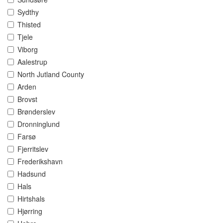
Sydthy
Thisted
Tjele
Viborg
Aalestrup
North Jutland County
Arden
Brovst
Brønderslev
Dronninglund
Farsø
Fjerritslev
Frederikshavn
Hadsund
Hals
Hirtshals
Hjørring