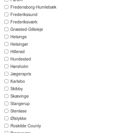
Fredensborg-Humlebæk
Frederikssund
Frederiksværk
Græsted-Gilleleje
Helsinge
Helsingør
Hillerød
Hundested
Hørsholm
Jægerspris
Karlebo
Skibby
Skævinge
Slangerup
Stenløse
Ølstykke
Roskilde County