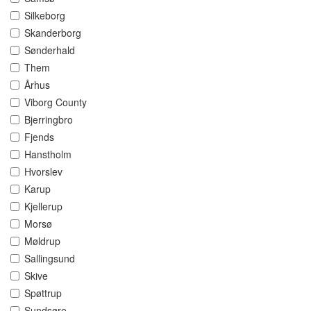
Silkeborg
Skanderborg
Sønderhald
Them
Århus
Viborg County
Bjerringbro
Fjends
Hanstholm
Hvorslev
Karup
Kjellerup
Morsø
Møldrup
Sallingsund
Skive
Spøttrup
Sundsøre