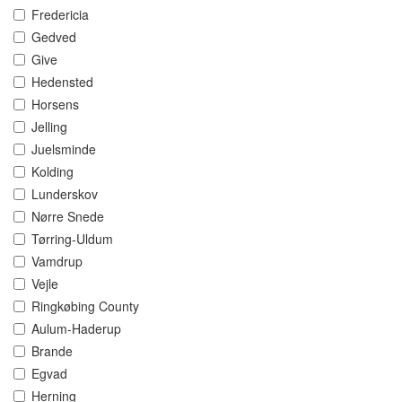
Fredericia
Gedved
Give
Hedensted
Horsens
Jelling
Juelsminde
Kolding
Lunderskov
Nørre Snede
Tørring-Uldum
Vamdrup
Vejle
Ringkøbing County
Aulum-Haderup
Brande
Egvad
Herning