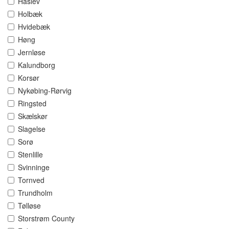
Haslev
Holbæk
Hvidebæk
Høng
Jernløse
Kalundborg
Korsør
Nykøbing-Rørvig
Ringsted
Skælskør
Slagelse
Sorø
Stenlille
Svinninge
Tornved
Trundholm
Tølløse
Storstrøm County