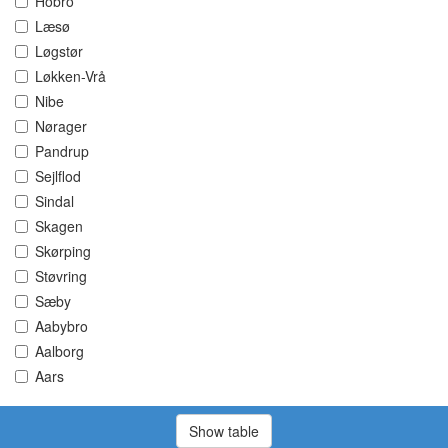
Hobro
Læsø
Løgstør
Løkken-Vrå
Nibe
Nørager
Pandrup
Sejlflod
Sindal
Skagen
Skørping
Støvring
Sæby
Aabybro
Aalborg
Aars
Show table