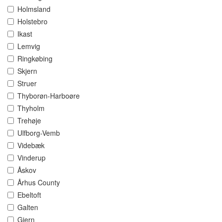
Holmsland
Holstebro
Ikast
Lemvig
Ringkøbing
Skjern
Struer
Thyborøn-Harboøre
Thyholm
Trehøje
Ulfborg-Vemb
Videbæk
Vinderup
Åskov
Århus County
Ebeltoft
Galten
Gjern