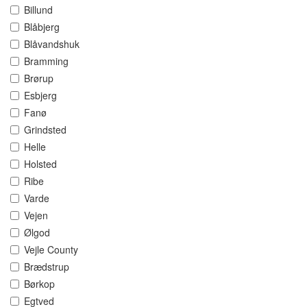
Billund
Blåbjerg
Blåvandshuk
Bramming
Brørup
Esbjerg
Fanø
Grindsted
Helle
Holsted
Ribe
Varde
Vejen
Ølgod
Vejle County
Brædstrup
Børkop
Egtved