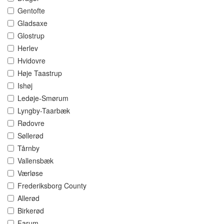
Gentofte
Gladsaxe
Glostrup
Herlev
Hvidovre
Høje Taastrup
Ishøj
Ledøje-Smørum
Lyngby-Taarbæk
Rødovre
Søllerød
Tårnby
Vallensbæk
Værløse
Frederiksborg County
Allerød
Birkerød
Farum