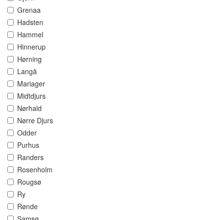
Grenaa
Hadsten
Hammel
Hinnerup
Hørning
Langå
Mariager
Midtdjurs
Nørhald
Nørre Djurs
Odder
Purhus
Randers
Rosenholm
Rougsø
Ry
Rønde
Samsø