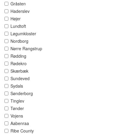
Gråsten
Haderslev
Højer
Lundtoft
Løgumkloster
Nordborg
Nørre Rangstrup
Rødding
Rødekro
Skærbæk
Sundeved
Sydals
Sønderborg
Tinglev
Tønder
Vojens
Aabenraa
Ribe County