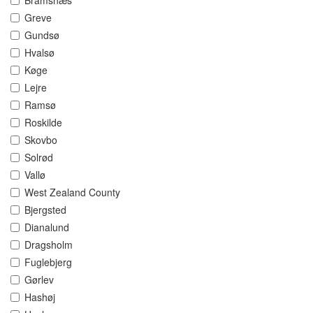
Bramsnæs
Greve
Gundsø
Hvalsø
Køge
Lejre
Ramsø
Roskilde
Skovbo
Solrød
Vallø
West Zealand County
Bjergsted
Dianalund
Dragsholm
Fuglebjerg
Gørlev
Hashøj