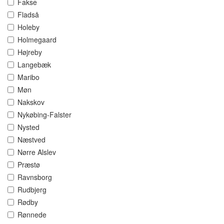
Fakse
Fladså
Holeby
Holmegaard
Højreby
Langebæk
Maribo
Møn
Nakskov
Nykøbing-Falster
Nysted
Næstved
Nørre Alslev
Præstø
Ravnsborg
Rudbjerg
Rødby
Rønnede