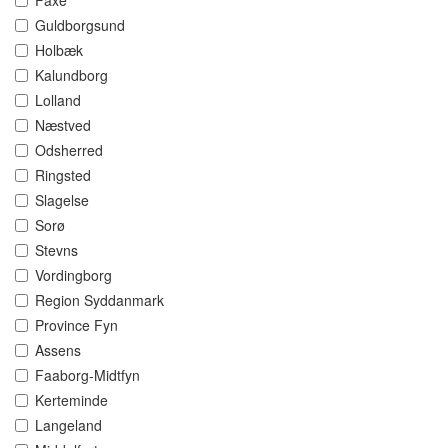
Faxe
Guldborgsund
Holbæk
Kalundborg
Lolland
Næstved
Odsherred
Ringsted
Slagelse
Sorø
Stevns
Vordingborg
Region Syddanmark
Province Fyn
Assens
Faaborg-Midtfyn
Kerteminde
Langeland