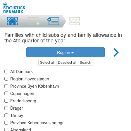
Families with child subsidy and family allowance in
the 4th quarter of the year
Region
Select all
Deselect all
Search
All Denmark
Region Hovedstaden
Province Byen København
Copenhagen
Frederiksberg
Dragør
Tårnby
Province Københavns omegn
Albertslund