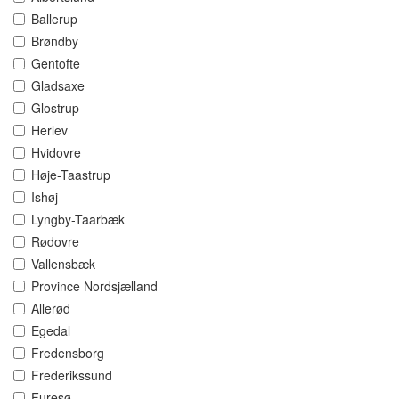
Ballerup
Brøndby
Gentofte
Gladsaxe
Glostrup
Herlev
Hvidovre
Høje-Taastrup
Ishøj
Lyngby-Taarbæk
Rødovre
Vallensbæk
Province Nordsjælland
Allerød
Egedal
Fredensborg
Frederikssund
Furesø