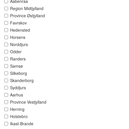
Aabenraa
Region Midtjylland
Province Østjylland
Favrskov
Hedensted
Horsens
Norddjurs
Odder
Randers
Samsø
Silkeborg
Skanderborg
Syddjurs
Aarhus
Province Vestjylland
Herning
Holstebro
Ikast-Brande