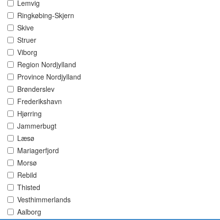
Lemvig
Ringkøbing-Skjern
Skive
Struer
Viborg
Region Nordjylland
Province Nordjylland
Brønderslev
Frederikshavn
Hjørring
Jammerbugt
Læsø
Mariagerfjord
Morsø
Rebild
Thisted
Vesthimmerlands
Aalborg