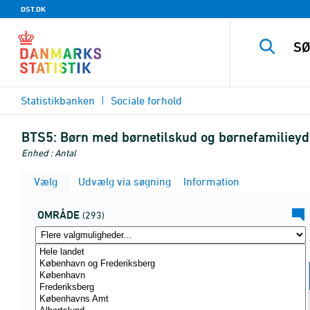
DST.DK
Statistikbanken
Sociale forhold
BTS5:
Børn med børnetilskud og børnefamilieydel
Enhed : Antal
Vælg
Udvælg via søgning
Information
OMRÅDE
(293)