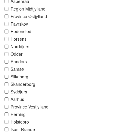
Aabenraa
Region Midtjylland
Province Østjylland
Favrskov
Hedensted
Horsens
Norddjurs
Odder
Randers
Samsø
Silkeborg
Skanderborg
Syddjurs
Aarhus
Province Vestjylland
Herning
Holstebro
Ikast-Brande