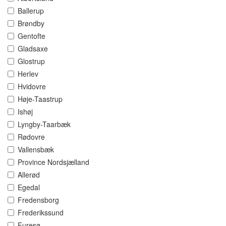
Ballerup
Brøndby
Gentofte
Gladsaxe
Glostrup
Herlev
Hvidovre
Høje-Taastrup
Ishøj
Lyngby-Taarbæk
Rødovre
Vallensbæk
Province Nordsjælland
Allerød
Egedal
Fredensborg
Frederikssund
Furesø