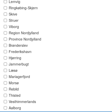
Lemvig
Ringkøbing-Skjern
Skive
Struer
Viborg
Region Nordjylland
Province Nordjylland
Brønderslev
Frederikshavn
Hjørring
Jammerbugt
Læsø
Mariagerfjord
Morsø
Rebild
Thisted
Vesthimmerlands
Aalborg