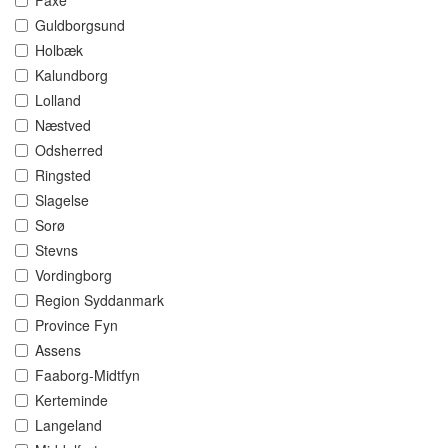
Faxe
Guldborgsund
Holbæk
Kalundborg
Lolland
Næstved
Odsherred
Ringsted
Slagelse
Sorø
Stevns
Vordingborg
Region Syddanmark
Province Fyn
Assens
Faaborg-Midtfyn
Kerteminde
Langeland