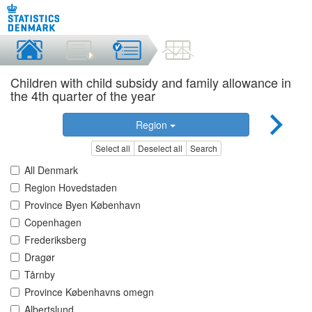
Children with child subsidy and family allowance in
the 4th quarter of the year
Region
Select all
Deselect all
Search
All Denmark
Region Hovedstaden
Province Byen København
Copenhagen
Frederiksberg
Dragør
Tårnby
Province Københavns omegn
Albertslund