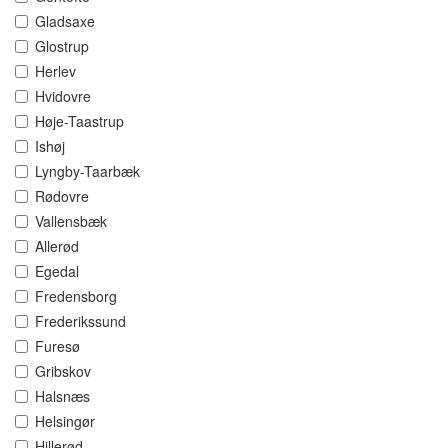
Gladsaxe
Glostrup
Herlev
Hvidovre
Høje-Taastrup
Ishøj
Lyngby-Taarbæk
Rødovre
Vallensbæk
Allerød
Egedal
Fredensborg
Frederikssund
Furesø
Gribskov
Halsnæs
Helsingør
Hillerød