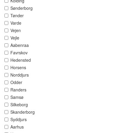
Kolding
Sønderborg
Tønder
Varde
Vejen
Vejle
Aabenraa
Favrskov
Hedensted
Horsens
Norddjurs
Odder
Randers
Samsø
Silkeborg
Skanderborg
Syddjurs
Aarhus