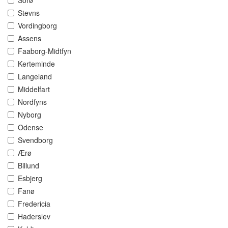
Sorø
Stevns
Vordingborg
Assens
Faaborg-Midtfyn
Kerteminde
Langeland
Middelfart
Nordfyns
Nyborg
Odense
Svendborg
Ærø
Billund
Esbjerg
Fanø
Fredericia
Haderslev