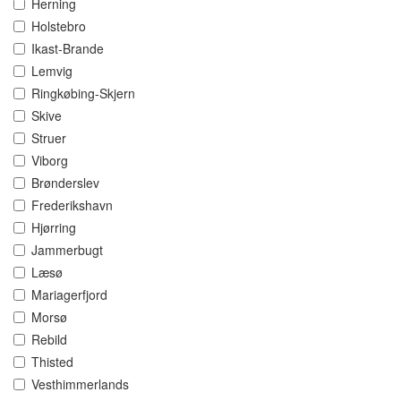
Herning
Holstebro
Ikast-Brande
Lemvig
Ringkøbing-Skjern
Skive
Struer
Viborg
Brønderslev
Frederikshavn
Hjørring
Jammerbugt
Læsø
Mariagerfjord
Morsø
Rebild
Thisted
Vesthimmerlands