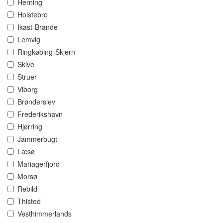
Herning
Holstebro
Ikast-Brande
Lemvig
Ringkøbing-Skjern
Skive
Struer
Viborg
Brønderslev
Frederikshavn
Hjørring
Jammerbugt
Læsø
Mariagerfjord
Morsø
Rebild
Thisted
Vesthimmerlands