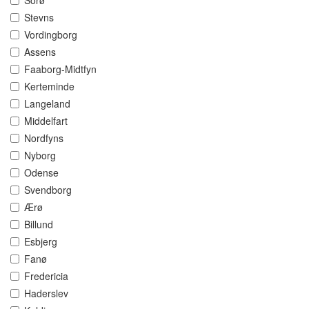
Sorø
Stevns
Vordingborg
Assens
Faaborg-Midtfyn
Kerteminde
Langeland
Middelfart
Nordfyns
Nyborg
Odense
Svendborg
Ærø
Billund
Esbjerg
Fanø
Fredericia
Haderslev