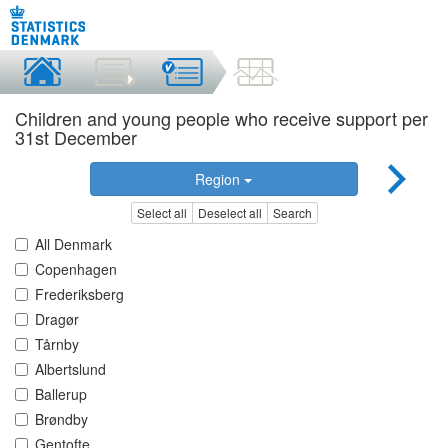
Children and young people who receive support per
31st December
Region
Select all
Deselect all
Search
All Denmark
Copenhagen
Frederiksberg
Dragør
Tårnby
Albertslund
Ballerup
Brøndby
Gentofte