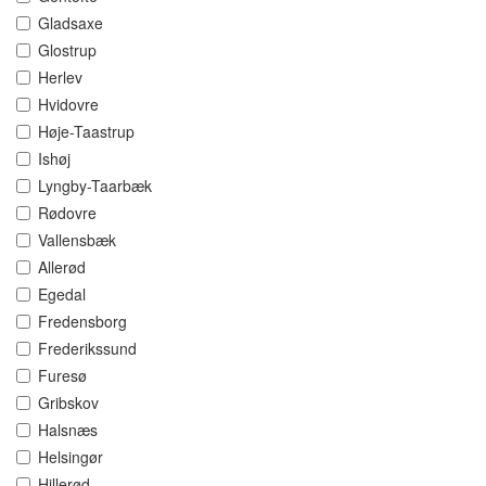
Gladsaxe
Glostrup
Herlev
Hvidovre
Høje-Taastrup
Ishøj
Lyngby-Taarbæk
Rødovre
Vallensbæk
Allerød
Egedal
Fredensborg
Frederikssund
Furesø
Gribskov
Halsnæs
Helsingør
Hillerød