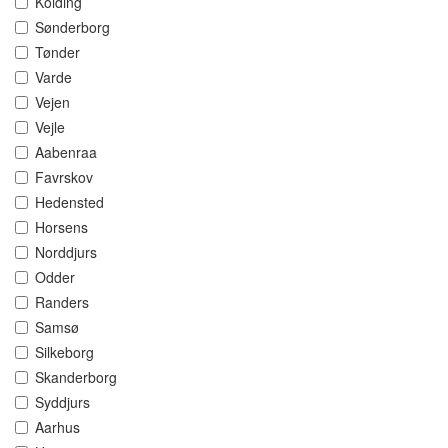
Kolding
Sønderborg
Tønder
Varde
Vejen
Vejle
Aabenraa
Favrskov
Hedensted
Horsens
Norddjurs
Odder
Randers
Samsø
Silkeborg
Skanderborg
Syddjurs
Aarhus