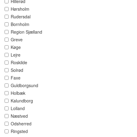
Hillerød
Hørsholm
Rudersdal
Bornholm
Region Sjælland
Greve
Køge
Lejre
Roskilde
Solrød
Faxe
Guldborgsund
Holbæk
Kalundborg
Lolland
Næstved
Odsherred
Ringsted