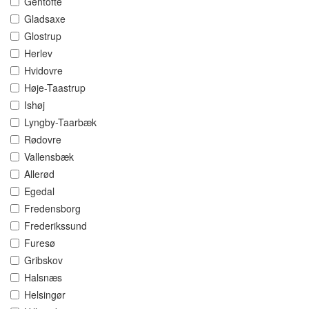
Gentofte
Gladsaxe
Glostrup
Herlev
Hvidovre
Høje-Taastrup
Ishøj
Lyngby-Taarbæk
Rødovre
Vallensbæk
Allerød
Egedal
Fredensborg
Frederikssund
Furesø
Gribskov
Halsnæs
Helsingør