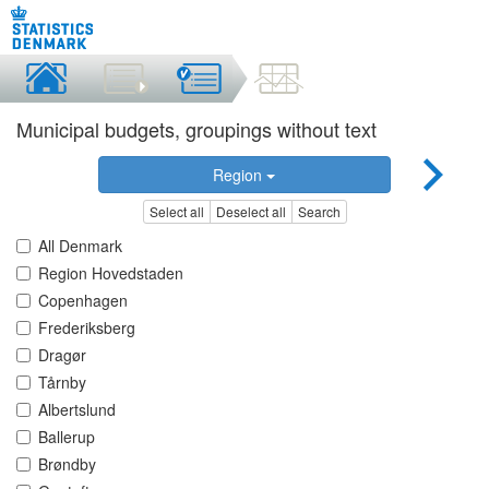
Municipal budgets, groupings without text
Region
Select all
Deselect all
Search
All Denmark
Region Hovedstaden
Copenhagen
Frederiksberg
Dragør
Tårnby
Albertslund
Ballerup
Brøndby