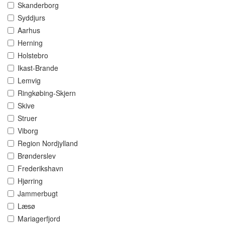
Skanderborg
Syddjurs
Aarhus
Herning
Holstebro
Ikast-Brande
Lemvig
Ringkøbing-Skjern
Skive
Struer
Viborg
Region Nordjylland
Brønderslev
Frederikshavn
Hjørring
Jammerbugt
Læsø
Mariagerfjord