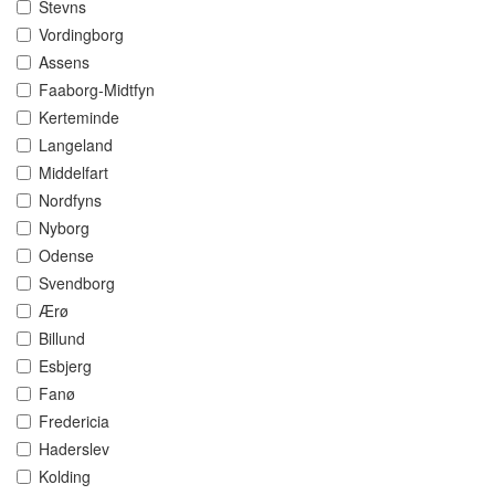
Stevns
Vordingborg
Assens
Faaborg-Midtfyn
Kerteminde
Langeland
Middelfart
Nordfyns
Nyborg
Odense
Svendborg
Ærø
Billund
Esbjerg
Fanø
Fredericia
Haderslev
Kolding