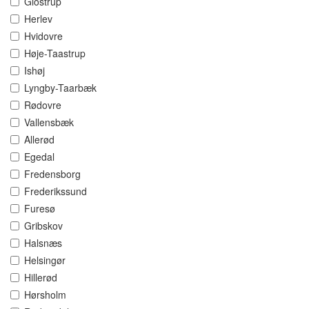
Glostrup
Herlev
Hvidovre
Høje-Taastrup
Ishøj
Lyngby-Taarbæk
Rødovre
Vallensbæk
Allerød
Egedal
Fredensborg
Frederikssund
Furesø
Gribskov
Halsnæs
Helsingør
Hillerød
Hørsholm