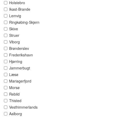
Holstebro
Ikast-Brande
Lemvig
Ringkøbing-Skjern
Skive
Struer
Viborg
Brønderslev
Frederikshavn
Hjørring
Jammerbugt
Læsø
Mariagerfjord
Morsø
Rebild
Thisted
Vesthimmerlands
Aalborg