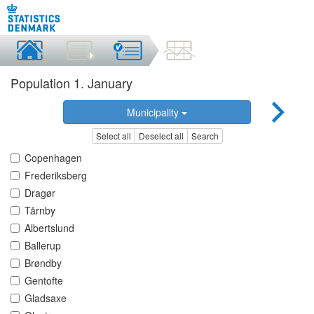
Population 1. January
Municipality
Select all
Deselect all
Search
Copenhagen
Frederiksberg
Dragør
Tårnby
Albertslund
Ballerup
Brøndby
Gentofte
Gladsaxe