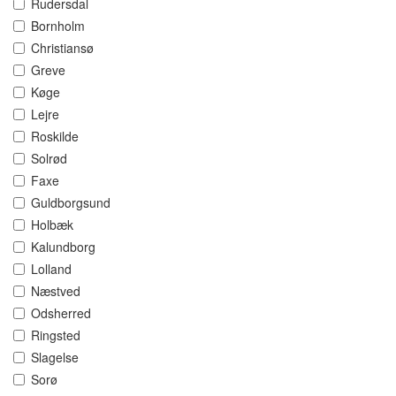
Rudersdal
Bornholm
Christiansø
Greve
Køge
Lejre
Roskilde
Solrød
Faxe
Guldborgsund
Holbæk
Kalundborg
Lolland
Næstved
Odsherred
Ringsted
Slagelse
Sorø